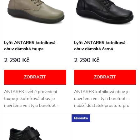
e
p
Abecedně
n
i
í
s
p
Lyfit ANTARES kotníková
Lyfit ANTARES kotníková
obuv dámská taupe
obuv dámská černá
p
r
2 290 Kč
2 290 Kč
r
o
ZOBRAZIT
ZOBRAZIT
o
d
ANTARES světlé provedení
ANTARES kotníková obuv je
d
taupe je kotníková obuv je
navržena ve stylu barefoot: -
u
navržena ve stylu barefoot -
nabízí dostatek prostoru pro
u
nabízí dostatek prostoru pro
přirozený pohyb chodidla; -
Novinka
přirozený pohyb chodidla -
zároveň disponuje klasickou
k
zároveň disponuje klasickou
podrážkou pro větší
k
podrážkou...
univerzálnost...