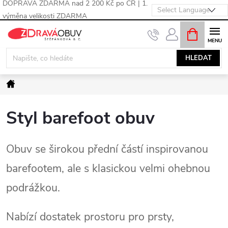
DOPRAVA ZDARMA nad 2 200 Kč po ČR | 1.
výměna velikosti ZDARMA
Přejít
NÁKUPNÍ
KOŠÍK
na
obsah
HLEDAT
Domů
Styl barefoot obuv
Obuv se širokou přední částí inspirovanou
barefootem, ale s klasickou velmi ohebnou
podrážkou.
Nabízí dostatek prostoru pro prsty,