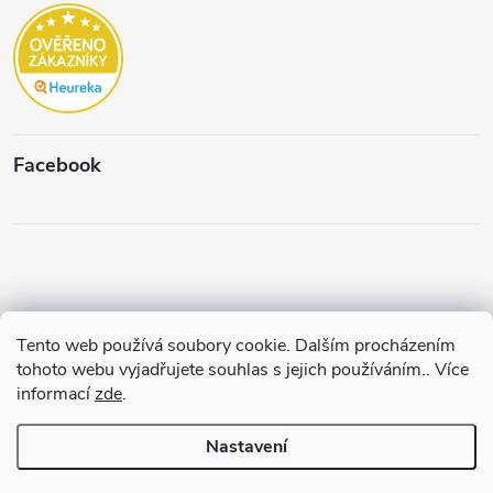
Facebook
Tento web používá soubory cookie. Dalším procházením
Copyright 2026
Štěpánková & C.
. Všechna práva vyhrazena.
Upravit
tohoto webu vyjadřujete souhlas s jejich používáním.. Více
nastavení cookies
informací
zde
.
Vytvořil a spravuje
Pohání Shoptet
Nastavení