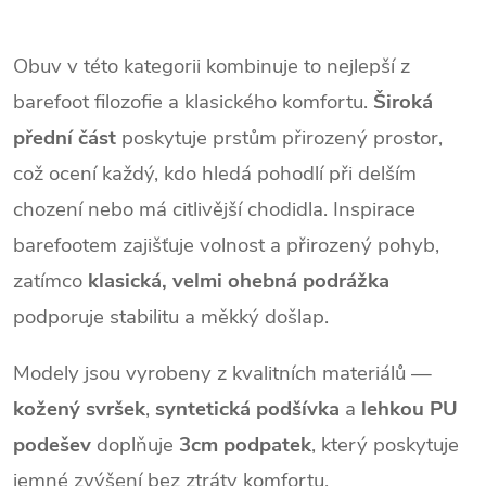
Vyjímatelná vložka: Ano
podšívka, PU podešev...
O
ŠIROKÉ V PRSTNÍ ČÁSTI...
v
Obuv v této kategorii kombinuje to nejlepší z
barefoot filozofie a klasického komfortu.
Široká
l
přední část
poskytuje prstům přirozený prostor,
á
což ocení každý, kdo hledá pohodlí při delším
d
chození nebo má citlivější chodidla. Inspirace
a
barefootem zajišťuje volnost a přirozený pohyb,
c
zatímco
klasická, velmi ohebná podrážka
podporuje stabilitu a měkký došlap.
í
p
Modely jsou vyrobeny z kvalitních materiálů —
r
kožený svršek
,
syntetická podšívka
a
lehkou PU
podešev
doplňuje
3cm podpatek
, který poskytuje
v
jemné zvýšení bez ztráty komfortu.