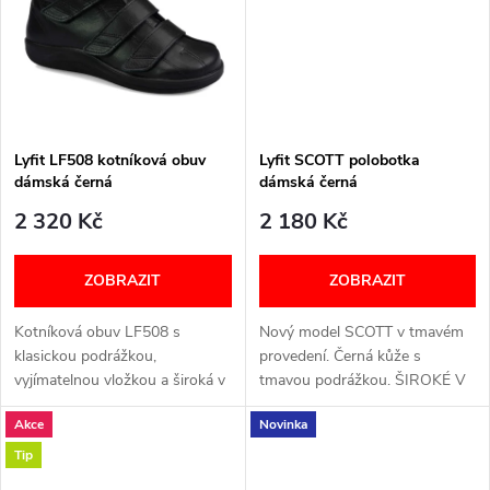
t
t
ů
ů
Lyfit LF508 kotníková obuv
Lyfit SCOTT polobotka
dámská černá
dámská černá
2 320 Kč
2 180 Kč
ZOBRAZIT
ZOBRAZIT
Kotníková obuv LF508 s
Nový model SCOTT v tmavém
klasickou podrážkou,
provedení. Černá kůže s
vyjímatelnou vložkou a široká v
tmavou podrážkou. ŠIROKÉ V
prstech. Video Šířka: H (široký)
PRSTNÍ ČÁSTI JAKO
Akce
Novinka
VELIKOSTNÍ TABULKA NÍŽE V
BAREFOOT OBUV, ALE S
TEXTU
KLASICKOU PODRÁŽKOU,
Tip
KTERÁ JE VELMI OHEBNÁ.