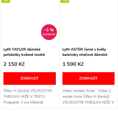
2...
ŠIROKÉ V PRSTNÍ ČÁSTI...
–3 %
2 230 Kč
Lyfit TAYLOR dámské
Lyfit ASTER černé s květy
polobotky kožené modré
balerinky strečové dámské
2 150 Kč
1 590 Kč
ZOBRAZIT
ZOBRAZIT
Šířka: H (široký) VELIKOSTNÍ
Video modelu Aster Video 2
TABULKA NÍŽE V TEXTU
model Aster Šířka: H (široký)
Podpatek: 3 cm Materiál:
VELIKOSTNÍ TABULKA NÍŽE V
Kožený svršek a syntetická
TEXTU Podpatek: 3 cm
podšívka, PU podešev
Materiál: Syntetický svršek a