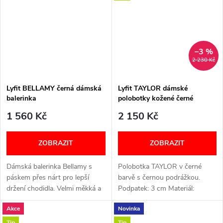
JAKO...
ČÁSTI...
–3 %
2 230 Kč
Lyfit BELLAMY černá dámská
Lyfit TAYLOR dámské
balerinka
polobotky kožené černé
1 560 Kč
2 150 Kč
ZOBRAZIT
ZOBRAZIT
Dámská balerinka Bellamy s
Polobotka TAYLOR v černé
páskem přes nárt pro lepší
barvě s černou podrážkou.
držení chodidla. Velmi měkká a
Podpatek: 3 cm Materiál:
flexibilní, s pevnou patní
Kožený svršek a syntetická
Akce
Novinka
oporou. Vyjímatelná vyměkčená
podšívka, PU podešev
stélka a lehká PU podešev (cca
Vyjímatelná vložka: Ano
Tip
Tip