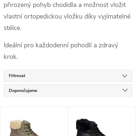
přirozený pohyb chodidla a možnost vložit
vlastní ortopedickou vložku díky vyjímatelné
stélce.
Ideální pro každodenní pohodlí a zdravý
krok.
Filtrovat
Ř
Doporučujeme
a
Nejlevnější
V
Nejdražší
z
ý
Nejprodávanější