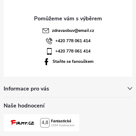
a
t
zdravaobuv
@
email.cz
í
+420 778 061 414
+420 778 061 414
Staňte se fanouškem
Informace pro vás
Naše hodnocení