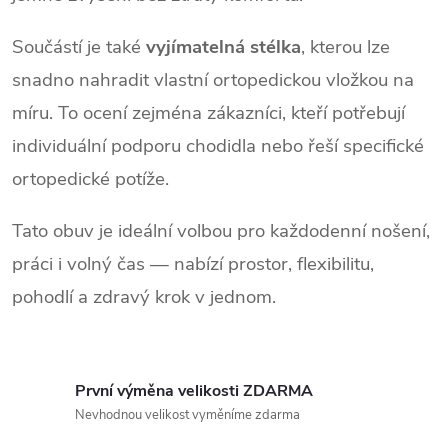
k
Součástí je také
vyjímatelná stélka
, kterou lze
y
snadno nahradit vlastní ortopedickou vložkou na
v
míru. To ocení zejména zákazníci, kteří potřebují
ý
individuální podporu chodidla nebo řeší specifické
p
ortopedické potíže.
i
Tato obuv je ideální volbou pro každodenní nošení,
s
práci i volný čas — nabízí prostor, flexibilitu,
u
pohodlí a zdravý krok v jednom.
První výměna velikosti ZDARMA
Nevhodnou velikost vyměníme zdarma