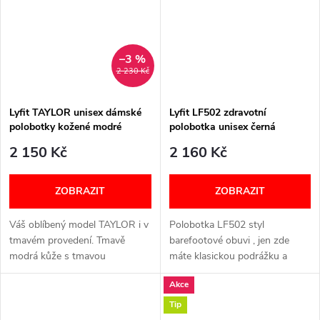
Šířka: H...
–3 %
2 230 Kč
Lyfit TAYLOR unisex dámské
Lyfit LF502 zdravotní
polobotky kožené modré
polobotka unisex černá
2 150 Kč
2 160 Kč
ZOBRAZIT
ZOBRAZIT
Váš oblíbený model TAYLOR i v
Polobotka LF502 styl
tmavém provedení. Tmavě
barefootové obuvi , jen zde
modrá kůže s tmavou
máte klasickou podrážku a
podrážkou. ŠIROKÉ V PRSTNÍ
vyjímatelnou vložku. Šířka: H
Akce
ČÁSTI JAKO BAREFOOT
(široký) VELIKOSTNÍ TABULKA
OBUV, ALE S KLASICKOU
NÍŽE V TEXTU
Tip
PODRÁŽKOU, KTERÁ JE