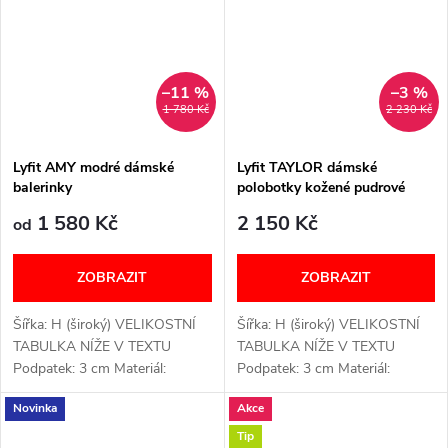
VELMI OHEBNÁ....
–11 %
–3 %
1 780 Kč
2 230 Kč
Lyfit AMY modré dámské
Lyfit TAYLOR dámské
balerinky
polobotky kožené pudrové
1 580 Kč
2 150 Kč
od
ZOBRAZIT
ZOBRAZIT
Šířka: H (široký) VELIKOSTNÍ
Šířka: H (široký) VELIKOSTNÍ
TABULKA NÍŽE V TEXTU
TABULKA NÍŽE V TEXTU
Podpatek: 3 cm Materiál:
Podpatek: 3 cm Materiál:
Kožený svršek a podšívka, PU
Syntetická podšívka a kožený
Novinka
Akce
podešev Vyjímatelná vložka:
svršek, PU podešev Vyjímatelná
Ano ŠIROKÉ V PRSTNÍ ČÁSTI
vložka: Ano ŠIROKÉ V PRSTNÍ
Tip