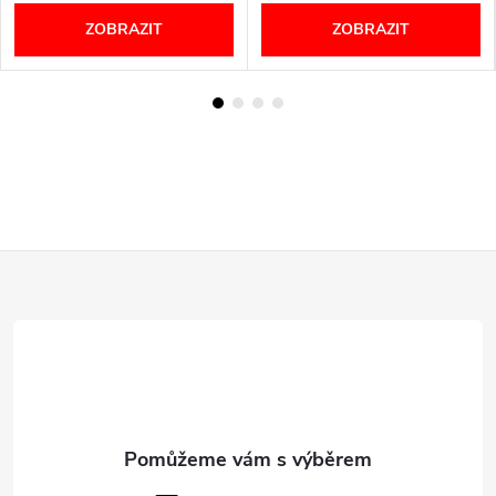
ZOBRAZIT
ZOBRAZIT
Z
á
p
a