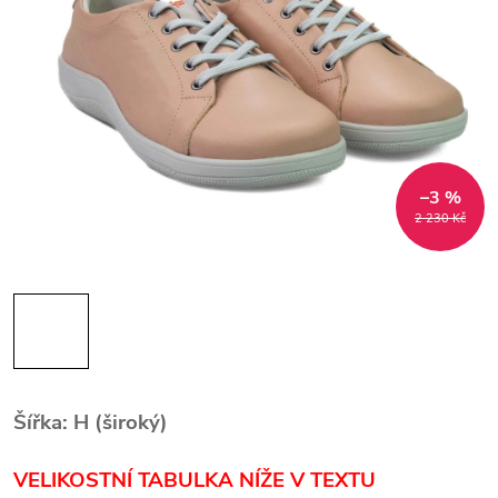
–3 %
2 230 Kč
Šířka: H (široký)
VELIKOSTNÍ TABULKA NÍŽE V TEXTU