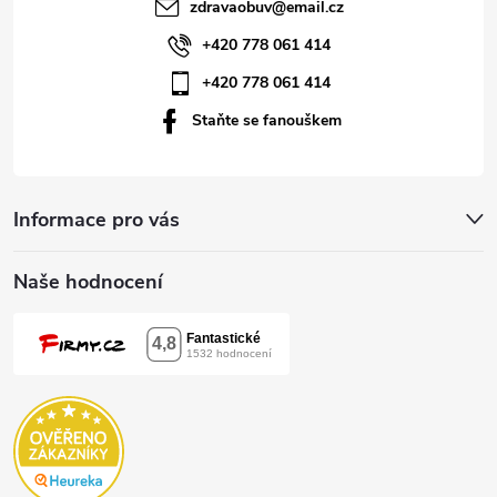
t
zdravaobuv
@
email.cz
í
+420 778 061 414
+420 778 061 414
Staňte se fanouškem
Informace pro vás
Naše hodnocení