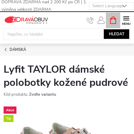
DOPRAVA ZDARMA nad 2 200 Kč po ČR | 1.
výměna velikosti ZDARMA
Přejít
NÁKUPNÍ
KOŠÍK
na
obsah
HLEDAT
DÁMSKÁ
Lyfit TAYLOR dámské
polobotky kožené pudrové
Kód produktu:
Zvolte variantu
Akce
Tip