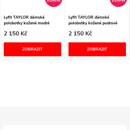
2 230 Kč
2 230 Kč
Lyfit TAYLOR dámské
Lyfit TAYLOR dámské
polobotky kožené modré
polobotky kožené pudrové
2 150 Kč
2 150 Kč
ZOBRAZIT
ZOBRAZIT
Z
á