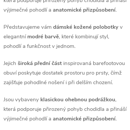
která podporuje přirozený pohyb chodidla a přináší
výjimečné pohodlí a
anatomické přizpůsobení
.
Představujeme vám
dámské kožené polobotky
v
elegantní
modré barvě
, které kombinují styl,
pohodlí a funkčnost v jednom.
Jejich
široká přední část
inspirovaná barefootovou
obuví poskytuje dostatek prostoru pro prsty, čímž
zajišťuje pohodlné nošení i při delším chození.
Jsou vybaveny
klasickou ohebnou podrážkou
,
která podporuje přirozený pohyb chodidla a přináší
výjimečné pohodlí a
anatomické přizpůsobení
.