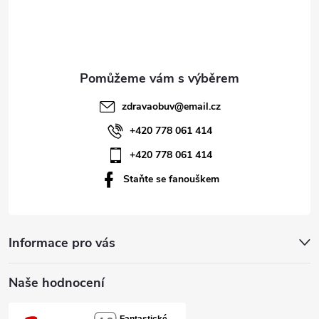
p
a
t
zdravaobuv
@
email.cz
í
+420 778 061 414
+420 778 061 414
Staňte se fanouškem
Informace pro vás
Naše hodnocení