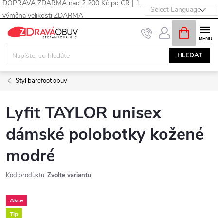
DOPRAVA ZDARMA nad 2 200 Kč po ČR | 1.
výměna velikosti ZDARMA
Přejít
NÁKUPNÍ
KOŠÍK
na
obsah
HLEDAT
Styl barefoot obuv
Lyfit TAYLOR unisex
dámské polobotky kožené
modré
Kód produktu:
Zvolte variantu
Akce
Tip