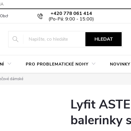
MA
+420 778 061 414
Obchodní podmínky
Podmínky ochrany osobních údajů
Moje objed
HLEDAT
NÍ
PRO PROBLEMATICKÉ NOHY
NOVINKY
trečové dámské
Lyfit ASTE
balerinky 