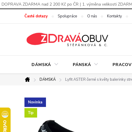
DOPRAVA ZDARMA nad 2 200 Kč po ČR | 1. výměna velikosti ZDAR
Přejít
Časté dotazy
Spolupráce
O nás
Kontakty
na
obsah
DÁMSKÁ
PÁNSKÁ
PRACOV
DÁMSKÁ
Lyfit ASTER černé s květy balerinky s
Domů
Novinka
Tip