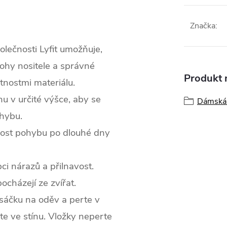
Značka
:
olečnosti Lyfit umožňuje,
ohy nositele a správné
Produkt n
stnostmi materiálu.
u v určité výšce, aby se
Dámská 
ohybu.
nost pohybu po dlouhé dny
ci nárazů a přilnavost.
cházejí ze zvířat.
 sáčku na oděv a perte v
te ve stínu. Vložky neperte