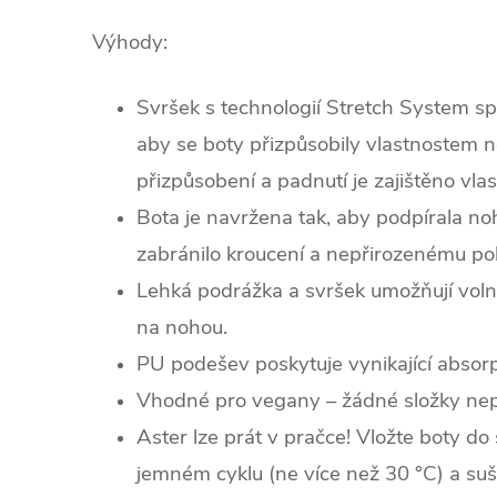
Výhody:
Svršek s technologií Stretch System sp
aby se boty přizpůsobily vlastnostem n
přizpůsobení a padnutí je zajištěno vla
Bota je navržena tak, aby podpírala noh
zabránilo kroucení a nepřirozenému p
Lehká podrážka a svršek umožňují vol
na nohou.
PU podešev poskytuje vynikající absorp
Vhodné pro vegany – žádné složky nepo
Aster lze prát v pračce! Vložte boty do
jemném cyklu (ne více než 30 °C) a suš