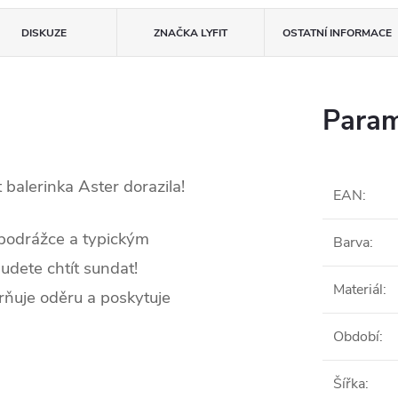
DISKUZE
ZNAČKA
LYFIT
OSTATNÍ INFORMACE
Param
 balerinka Aster dorazila!
EAN
:
 podrážce a typickým
Barva
:
udete chtít sundat!
Materiál
:
írňuje oděru a poskytuje
Období
:
Šířka
: