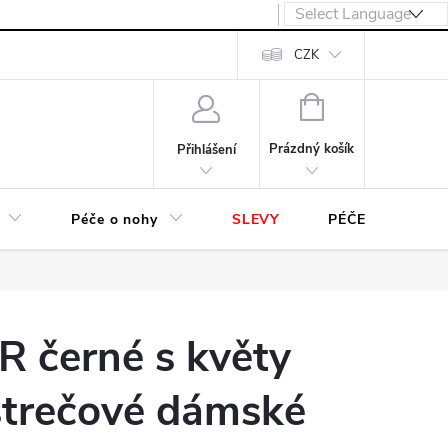
návka
CZK
NÁKUPNÍ
KOŠÍK
Prázdný košík
Přihlášení
Péče o nohy
SLEVY
PÉČE O OBUV
R černé s květy
strečové dámské