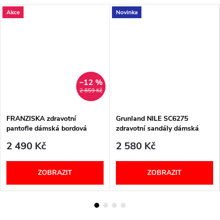
Akce
Novinka
–12 %
2 859 Kč
FRANZISKA zdravotní
Grunland NILE SC6275
pantofle dámská bordová
zdravotní sandály dámská
01007-277 Berkemann
corda
2 490 Kč
2 580 Kč
ZOBRAZIT
ZOBRAZIT