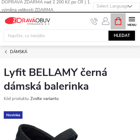
DOPRAVA ZDARMA nad 2 200 Kč po ČR | 1.
výměna velikosti ZDARMA
Přejít
NÁKUPNÍ
KOŠÍK
na
obsah
HLEDAT
DÁMSKÁ
Lyfit BELLAMY černá
dámská balerinka
Kód produktu:
Zvolte variantu
Novinka