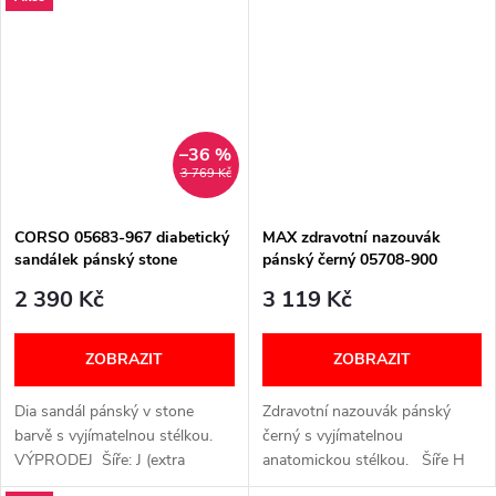
prodyšnou podšívkou
Onsteam® a vyjímatelnou
antistatickou stélkou....
–36 %
3 769 Kč
CORSO 05683-967 diabetický
MAX zdravotní nazouvák
sandálek pánský stone
pánský černý 05708-900
Berkemann
Berkemann
2 390 Kč
3 119 Kč
ZOBRAZIT
ZOBRAZIT
Dia sandál pánský v stone
Zdravotní nazouvák pánský
barvě s vyjímatelnou stélkou.
černý s vyjímatelnou
VÝPRODEJ Šíře: J (extra
anatomickou stélkou. Šíře H
široká) VELIKOSTNÍ TABULKA
(široká) VELIKOSTNÍ