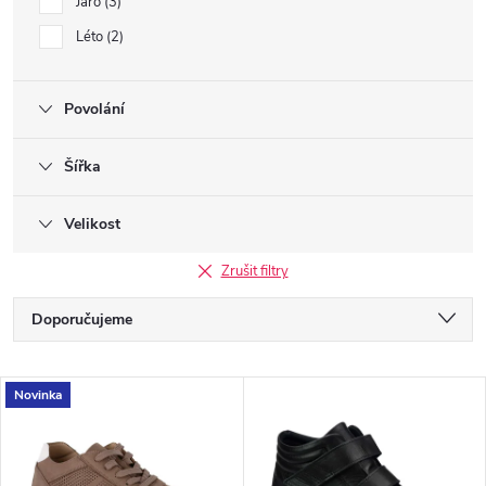
Jaro
3
Léto
2
Povolání
Šířka
Velikost
Zrušit filtry
Ř
Doporučujeme
a
Nejlevnější
V
Novinka
Nejdražší
z
ý
Nejprodávanější
e