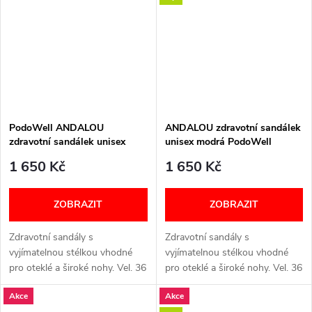
PodoWell ANDALOU
ANDALOU zdravotní sandálek
zdravotní sandálek unisex
unisex modrá PodoWell
béžová
1 650 Kč
1 650 Kč
ZOBRAZIT
ZOBRAZIT
Zdravotní sandály s
Zdravotní sandály s
vyjímatelnou stélkou vhodné
vyjímatelnou stélkou vhodné
pro oteklé a široké nohy. Vel. 36
pro oteklé a široké nohy. Vel. 36
- 46. Šířka: K (extra široká)
- 46. Šířka: K (extra široká)
Akce
Akce
VELIKOSTNÍ TABULKA
VELIKOSTNÍ TABULKA