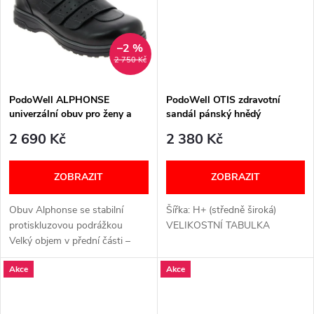
t
t
ů
ů
–2 %
2 750 Kč
PodoWell ALPHONSE
PodoWell OTIS zdravotní
univerzální obuv pro ženy a
sandál pánský hnědý
muže černá
2 690 Kč
2 380 Kč
ZOBRAZIT
ZOBRAZIT
Obuv Alphonse se stabilní
Šířka: H+ (středně široká)
protiskluzovou podrážkou
VELIKOSTNÍ TABULKA
Velký objem v přední části –
bez vyčnívajících švů, šetrné k
Akce
Akce
citlivým chodidlům Tři široké
pásky na suchý zip –...