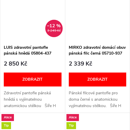
–12 %
3 249 Kč
LUIS zdravotní pantofle
MIRKO zdravotní domácí obuv
pánská hnědá 05804-437
pánská filc černá 05710-937
Berkemann
Berkemann
2 850 Kč
2 339 Kč
ZOBRAZIT
ZOBRAZIT
Zdravotní pantofle pánská
Pánské filcové pantofle pro
hnědá s vyjímatelnou
doma černé s anatomickou
anatomickou stélkou Šíře H
vyjímatelnou stélkou. Šíře H
(široká) VELIKOSTNÍ
(široká) VELIKOSTNÍ
Akce
Akce
TABULKA
TABULKA
Tip
Tip