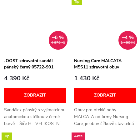
Tip
–6 %
–4 %
4 679 Kč
1 490 Kč
JOOST zdravotní sandál
Nursing Care MALCATA
pánský černý 05722-901
M5S11 zdravotní obuv
Berkemann
nepromokavá unisex černá
4 390 Kč
1 430 Kč
ZOBRAZIT
ZOBRAZIT
Sandálek pánský s vyjímatelnou
Obuv pro oteklé nohy
anatomickou stélkou v černé
MALCATA od firmy Nursing
barvě. Šíře H VELIKOSTNÍ
Care, je obuv šířkově stavitelná.
TABULKA
Vnitřek je textil, povrch je
Tip
Akce
voděodolný. Šířka se nechá