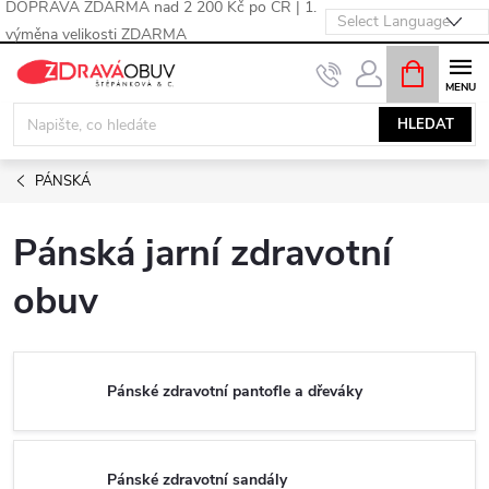
DOPRAVA ZDARMA nad 2 200 Kč po ČR | 1.
výměna velikosti ZDARMA
Přejít
NÁKUPNÍ
KOŠÍK
na
obsah
HLEDAT
PÁNSKÁ
Pánská jarní zdravotní
obuv
Pánské zdravotní pantofle a dřeváky
Pánské zdravotní sandály