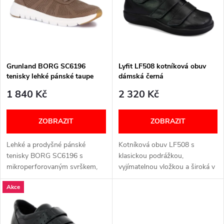
p
Abecedně
n
i
í
s
p
Grunland BORG SC6196
Lyfit LF508 kotníková obuv
tenisky lehké pánské taupe
dámská černá
p
r
1 840 Kč
2 320 Kč
r
o
ZOBRAZIT
ZOBRAZIT
o
d
Lehké a prodyšné pánské
Kotníková obuv LF508 s
d
tenisky BORG SC6196 s
klasickou podrážkou,
u
mikroperforovaným svrškem,
vyjímatelnou vložkou a široká v
u
flexibilní podrážkou a
prstech. Video Šířka: H (široký)
Akce
vyjímatelnou stélkou Re-Soft
VELIKOSTNÍ TABULKA NÍŽE V
k
pro maximální pohodlí při
TEXTU
k
každém kroku. Šířka: G+...