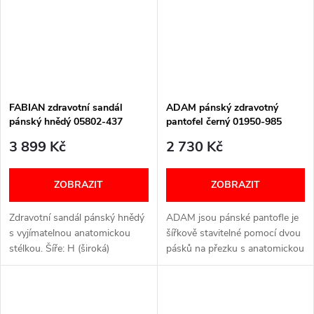
FABIAN zdravotní sandál
ADAM pánský zdravotný
pánský hnědý 05802-437
pantofel černý 01950-985
Berkemann
Berkemann
3 899 Kč
2 730 Kč
ZOBRAZIT
ZOBRAZIT
Zdravotní sandál pánský hnědý
ADAM jsou pánské pantofle je
s vyjímatelnou anatomickou
šířkově stavitelné pomocí dvou
stélkou. Šíře: H (široká)
pásků na přezku s anatomickou
VELIKOSTNÍ TABULKA
tvarovanou stélkou. ŠÍŘE H
(široká) VELIKOSTNÍ
TABULKA