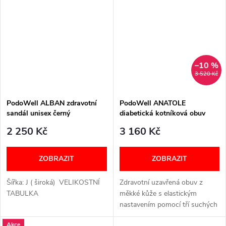
nastavit pomocí suchého zipu....
–10 %
3 520 Kč
PodoWell ALBAN zdravotní
PodoWell ANATOLE
sandál unisex černý
diabetická kotníková obuv
unisex černá
2 250 Kč
3 160 Kč
ZOBRAZIT
ZOBRAZIT
Šířka: J ( široká) VELIKOSTNÍ
Zdravotní uzavřená obuv z
TABULKA
měkké kůže s elastickým
nastavením pomocí tří suchých
zipů. Bez vnitřních švů, s
Akce