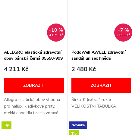
–10 %
–7 %
4 679 Kč
2 690 Kč
ALLEGRO elastická zdravotní
PodoWell AWELL zdravotní
obuv pánská černá 05550-999
sandál unisex hnědá
Berkemann
4 211 Kč
2 480 Kč
ZOBRAZIT
ZOBRAZIT
Allegro elastická obuv vhodná
Šířka: K (extra široká)
pro hallux, kladívkové prsty,
VELIKOSTNÍ TABULKA
oteklá chodidla i zcela zdravé
nohy. Poskytuje pohodlí,
Tip
Novinka
pružnost a skvělé přizpůsobení
každému chodidlu. Šíře: H+...
Tip