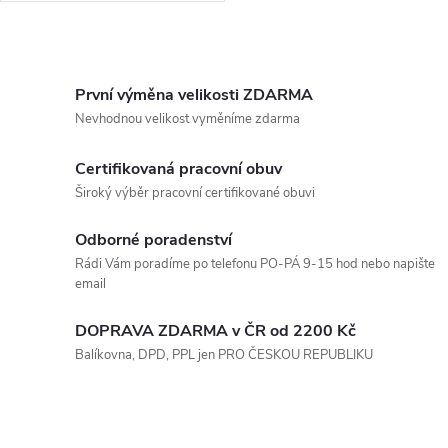
O
v
První výměna velikosti ZDARMA
Nevhodnou velikost vyměníme zdarma
l
Certifikovaná pracovní obuv
á
Široký výběr pracovní certifikované obuvi
d
Odborné poradenství
a
Rádi Vám poradíme po telefonu PO-PÁ 9-15 hod nebo napište
email
c
í
DOPRAVA ZDARMA v ČR od 2200 Kč
Balíkovna, DPD, PPL jen PRO ČESKOU REPUBLIKU
p
r