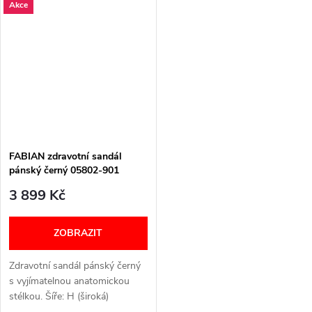
Akce
TABULKA
FABIAN zdravotní sandál
pánský černý 05802-901
Berkemann
3 899 Kč
ZOBRAZIT
Zdravotní sandál pánský černý
s vyjímatelnou anatomickou
stélkou. Šíře: H (široká)
VELIKOSTNÍ TABULKA