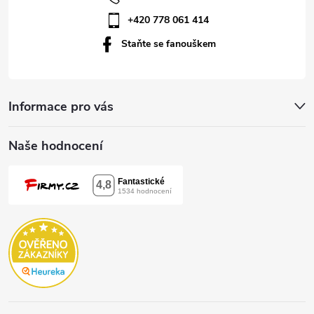
í
+420 778 061 414
Staňte se fanouškem
Informace pro vás
Naše hodnocení