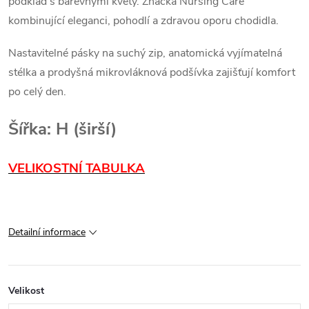
podklad s barevnými květy. Značka Nursing Care
kombinující eleganci, pohodlí a zdravou oporu chodidla.
Nastavitelné pásky na suchý zip, anatomická vyjímatelná
stélka a prodyšná mikrovláknová podšívka zajišťují komfort
po celý den.
Šířka: H (širší)
VELIKOSTNÍ TABULKA
Detailní informace
Velikost