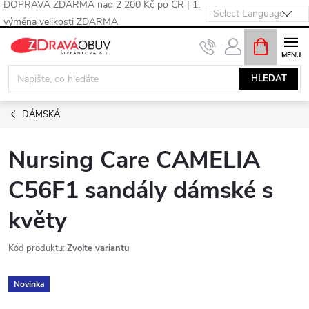
DOPRAVA ZDARMA nad 2 200 Kč po ČR | 1.
výměna velikosti ZDARMA
Přejít
NÁKUPNÍ
KOŠÍK
na
obsah
HLEDAT
DÁMSKÁ
Nursing Care CAMELIA
C56F1 sandály dámské s
květy
Kód produktu:
Zvolte variantu
Novinka