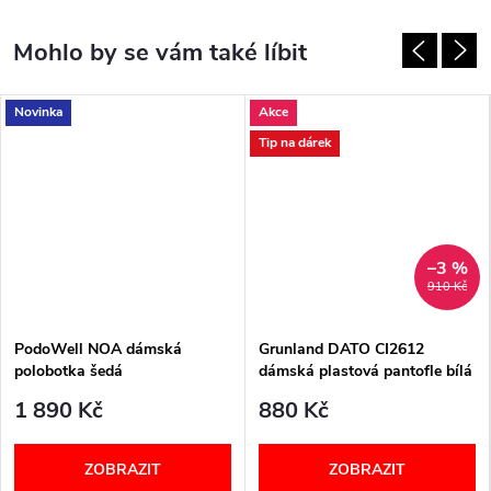
Novinka
Akce
Tip na dárek
–3 %
910 Kč
PodoWell NOA dámská
Grunland DATO CI2612
polobotka šedá
dámská plastová pantofle bílá
1 890 Kč
880 Kč
ZOBRAZIT
ZOBRAZIT