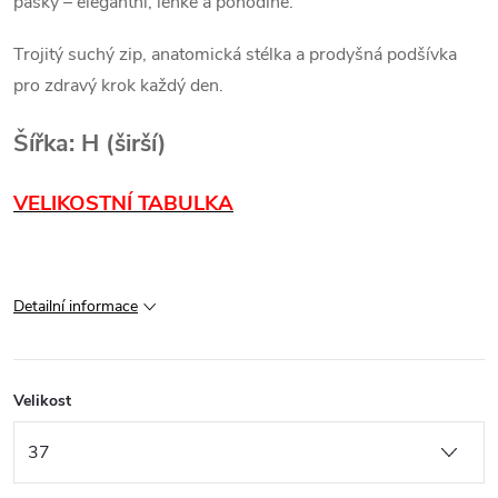
pásky – elegantní, lehké a pohodlné.
Trojitý suchý zip, anatomická stélka a prodyšná podšívka
pro zdravý krok každý den.
Šířka: H (širší)
VELIKOSTNÍ TABULKA
Detailní informace
Velikost