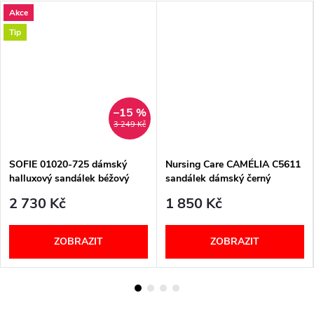
Akce
Tip
–15 %
3 249 Kč
SOFIE 01020-725 dámský
Nursing Care CAMÉLIA C5611
halluxový sandálek béžový
sandálek dámský černý
Berkemann
2 730 Kč
1 850 Kč
ZOBRAZIT
ZOBRAZIT