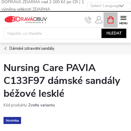
DOPRAVA ZDARMA nad 2 200 Kč po ČR | 1.
výměna velikosti ZDARMA
Přejít
NÁKUPNÍ
KOŠÍK
na
obsah
HLEDAT
Dámské zdravotní sandály
Nursing Care PAVIA
C133F97 dámské sandály
béžové lesklé
Kód produktu:
Zvolte variantu
Novinka