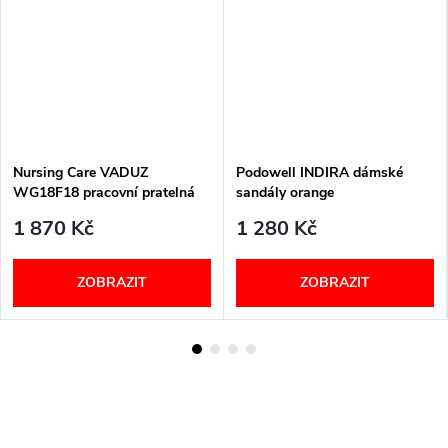
Nursing Care VADUZ
Podowell INDIRA dámské
WG18F18 pracovní pratelná
sandály orange
obuv primavera
1 870 Kč
1 280 Kč
ZOBRAZIT
ZOBRAZIT