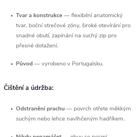
Tvar a konstrukce
— flexibilní anatomický
tvar, boční strečové zóny, široké otevírání pro
snadné obutí, zapínání na suchý zip pro
přesné dotažení.
Původ
— vyrobeno v Portugalsku.
Čištění a údržba:
Odstranění prachu
— povrch otřete měkkým
suchým nebo lehce navlhčeným hadříkem.
Nikdy nenamáčet
— obuv se nesmí