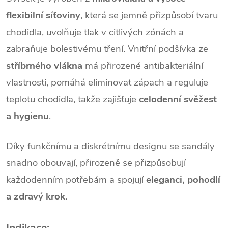
flexibilní síťoviny
, která se jemně přizpůsobí tvaru
chodidla, uvolňuje tlak v citlivých zónách a
zabraňuje bolestivému tření. Vnitřní podšívka ze
stříbrného vlákna
má přirozené antibakteriální
vlastnosti, pomáhá eliminovat zápach a reguluje
teplotu chodidla, takže zajišťuje
celodenní svěžest
a hygienu
.
Díky funkčnímu a diskrétnímu designu se sandály
snadno obouvají, přirozeně se přizpůsobují
každodenním potřebám a spojují
eleganci, pohodlí
a zdravý krok
.
Indikace: