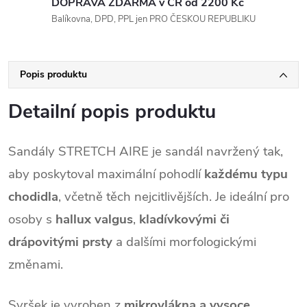
DOPRAVA ZDARMA v ČR od 2200 Kč
Balíkovna, DPD, PPL jen PRO ČESKOU REPUBLIKU
Popis produktu
Detailní popis produktu
Sandály STRETCH AIRE je sandál navržený tak,
aby poskytoval maximální pohodlí
každému typu
chodidla
, včetně těch nejcitlivějších. Je ideální pro
osoby s
hallux valgus
,
kladívkovými či
drápovitými prsty
a dalšími morfologickými
změnami.
Svršek je vyroben z
mikrovlákna a vysoce