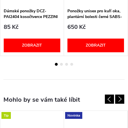
Dámské ponožky DCZ-
Ponožky unisex pro kuří oka,
PAI2404 kosočtverce PEZZINI
plantární bolesti černé SABS-
SABM-SABL PodoSolution
85 Kč
650 Kč
ZOBRAZIT
ZOBRAZIT
Tip
Novinka