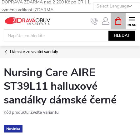
DOPRAVA ZDARMA nad 2 200 Kč po ČR | 1.
výměna velikosti ZDARMA
Přejít
NÁKUPNÍ
KOŠÍK
na
obsah
HLEDAT
Dámské zdravotní sandály
Nursing Care AIRE
ST39L11 halluxové
sandálky dámské černé
Kód produktu:
Zvolte variantu
Novinka