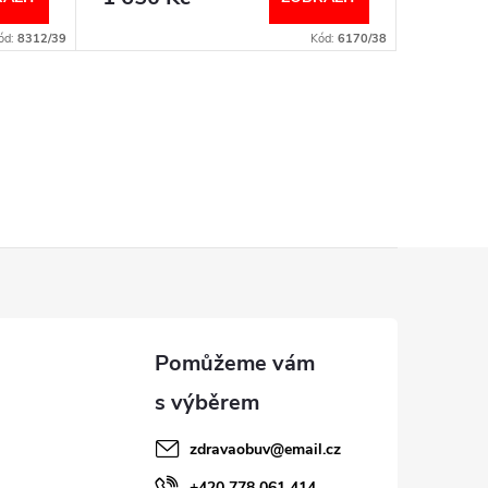
ód:
8312/39
Kód:
6170/38
zdravaobuv
@
email.cz
+420 778 061 414