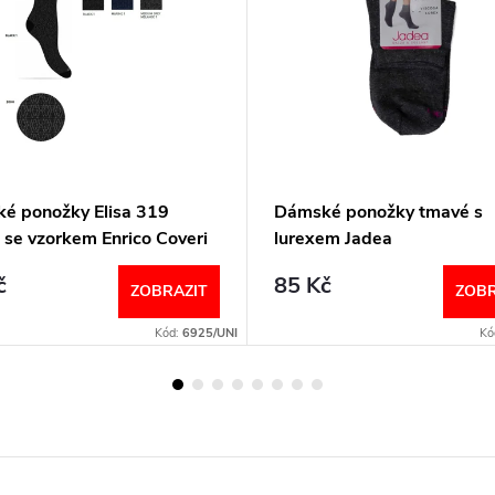
é ponožky Elisa 319
Dámské ponožky tmavé s
 se vzorkem Enrico Coveri
lurexem Jadea
č
85 Kč
ZOBRAZIT
ZOBR
Kód:
6925/UNI
Kó