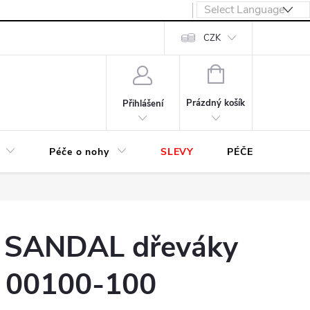
návka
CZK
NÁKUPNÍ
KOŠÍK
Prázdný košík
Přihlášení
Péče o nohy
SLEVY
PÉČE O OBUV
 SANDAL dřeváky
é 00100-100