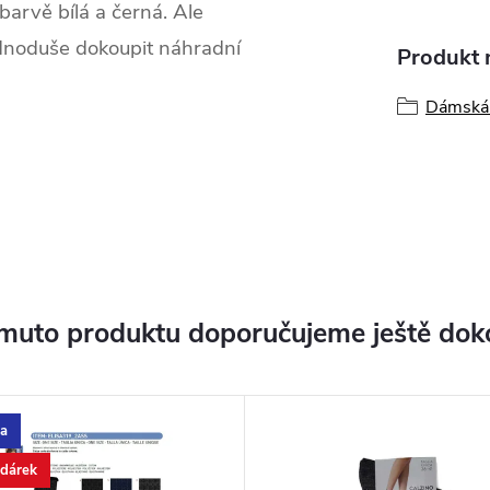
barvě bílá a černá. Ale
dnoduše dokoupit náhradní
Produkt n
Dámská 
muto produktu doporučujeme ještě dok
a
 dárek