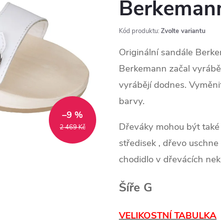
Berkeman
Kód produktu:
Zvolte variantu
Originální sandále Berk
Berkemann začal vyrábět 
vyrábějí dodnes. Vyměni
barvy.
–9 %
Dřeváky mohou být také 
2 469 Kč
středisek , dřevo uschne
chodidlo v dřevácích nek
Šíře G
VELIKOSTNÍ TABULKA