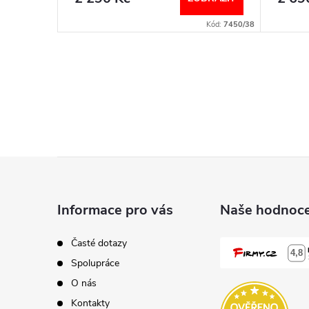
235-18197570
Kód:
7450/38
Z
á
Informace pro vás
Naše hodnoce
p
Časté dotazy
Spolupráce
a
O nás
Kontakty