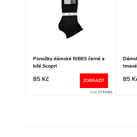
AI2404
Ponožky dámské RIBES černé a
Dámsk
bílé Scopri
tmavé
85 Kč
85 K
BRAZIT
ZOBRAZIT
Kód:
6940/UNI
Kód:
5755/BIL