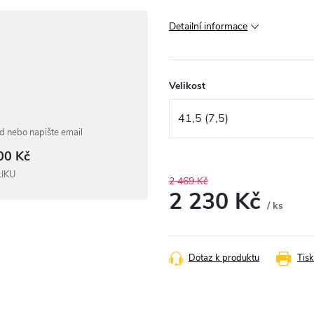
Detailní informace
Velikost
 nebo napište email
00 Kč
LIKU
2 469 Kč
2 230 Kč
/ ks
Měrná
cena:
Dotaz k produktu
Tisk