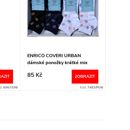
ENRICO COVERI URBAN
ENRICO
dámské ponožky krátké mix
dámské 
85 Kč
85 Kč
AZIT
ZOBRAZIT
d:
6967/UNI
Kód:
7483/PUN