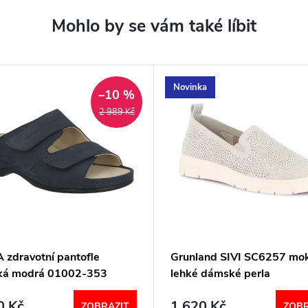
Novinka
–10 %
2 989 Kč
 zdravotní pantofle
Grunland SIVI SC6257 mo
á modrá 01002-353
lehké dámské perla
emann
0 Kč
1 620 Kč
ZOBRAZIT
ZOBR