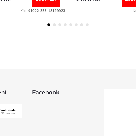
Kód:
01002-353-18199923
K
ní
Facebook