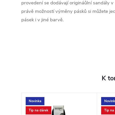
provedení se dodávají origináůlní sandály v 
právě možností výměny pásků si můžete je
pásek i v jiné barvě.
.
K to
Novinka
Novink
Tip na dárek
Tip na