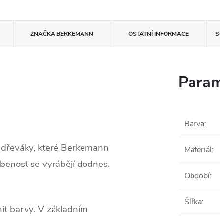
ZNAČKA
BERKEMANN
OSTATNÍ INFORMACE
S
Param
Barva
:
 dřeváky, které Berkemann
Materiál
:
líbenost se vyrábějí dodnes.
Období
:
Šířka
:
it barvy. V základním