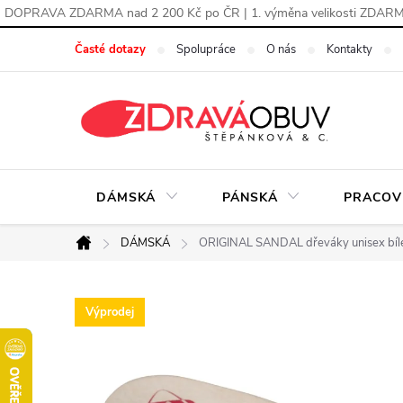
DOPRAVA ZDARMA nad 2 200 Kč po ČR | 1. výměna velikosti ZDAR
Přejít
Časté dotazy
Spolupráce
O nás
Kontakty
na
obsah
DÁMSKÁ
PÁNSKÁ
PRACOV
DÁMSKÁ
ORIGINAL SANDAL dřeváky unisex bí
Domů
Výprodej