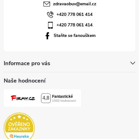
t
zdravaobuv
@
email.cz
í
+420 778 061 414
+420 778 061 414
Staňte se fanouškem
Informace pro vás
Naše hodnocení