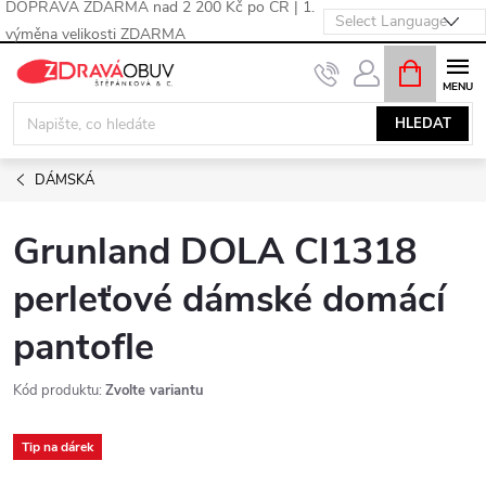
DOPRAVA ZDARMA nad 2 200 Kč po ČR | 1.
výměna velikosti ZDARMA
Přejít
NÁKUPNÍ
KOŠÍK
na
obsah
HLEDAT
DÁMSKÁ
Grunland DOLA CI1318
perleťové dámské domácí
pantofle
Kód produktu:
Zvolte variantu
Tip na dárek