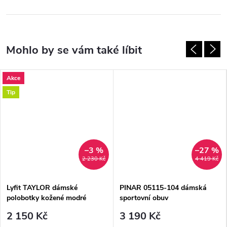
Akce
Tip
–3 %
–27 %
2 230 Kč
4 419 Kč
Lyfit TAYLOR dámské
PINAR 05115-104 dámská
polobotky kožené modré
sportovní obuv
bílé/stříbrné/lurex Berkemann
2 150 Kč
3 190 Kč