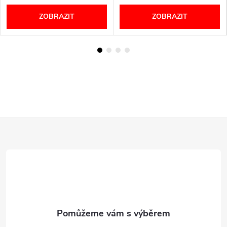
ZOBRAZIT
ZOBRAZIT
Z
á
p
a