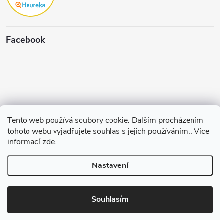
Facebook
Tento web používá soubory cookie. Dalším procházením
Copyright 2026
Štěpánková & C.
. Všechna práva vyhrazena.
Upravit
tohoto webu vyjadřujete souhlas s jejich používáním.. Více
nastavení cookies
informací
zde
.
Vytvořil a spravuje
Pohání Shoptet
Nastavení
Souhlasím
3% SLEVA NA PRVNÍ NÁKUP