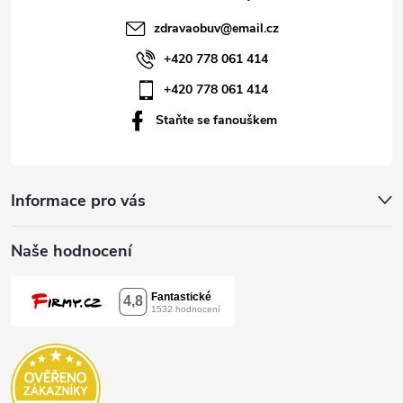
t
zdravaobuv
@
email.cz
í
+420 778 061 414
+420 778 061 414
Staňte se fanouškem
Informace pro vás
Naše hodnocení