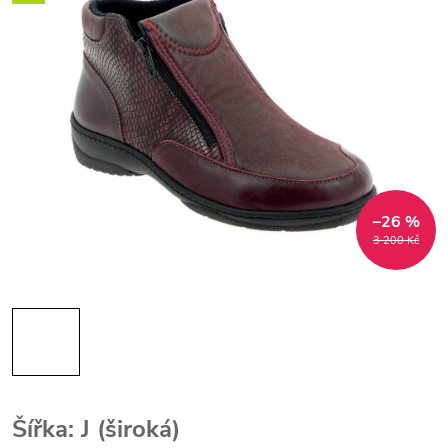
–26 %
3 200 Kč
Šířka: J (široká)