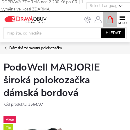
DOPRAVA ZDARMA nad 2 200 Kč po ČR | 1.
výměna velikosti ZDARMA
Přejít
NÁKUPNÍ
KOŠÍK
na
obsah
HLEDAT
Dámské zdravotní polokozačky
PodoWell MARJORIE
široká polokozačka
dámská bordová
Kód produktu:
3564/37
Akce
Tip