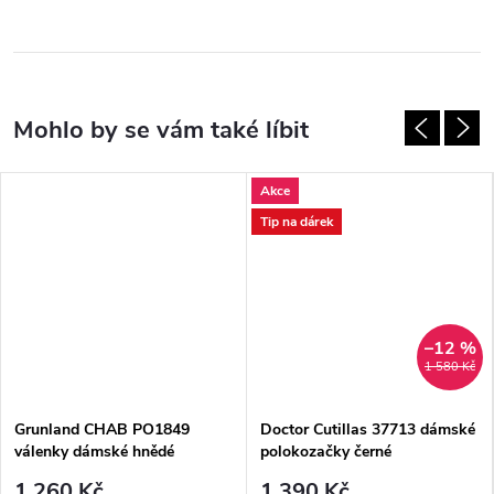
Akce
Tip na dárek
–12 %
1 580 Kč
Grunland CHAB PO1849
Doctor Cutillas 37713 dámské
válenky dámské hnědé
polokozačky černé
1 260 Kč
1 390 Kč