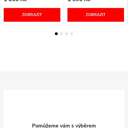
ZOBRAZIT
ZOBRAZIT
Z
á
p
a