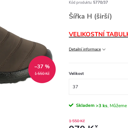
Kód produktu:
5770/37
Šířka H (širší)
VELIKOSTNÍ TABUL
Detailní informace
–37 %
Velikost
1 550 Kč
Skladem
>3 ks
1 550 Kč