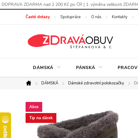
DOPRAVA ZDARMA nad 2 200 Kč po ČR | 1. výměna velikosti ZDAR
Přejít
Časté dotazy
Spolupráce
O nás
Kontakty
na
obsah
DÁMSKÁ
PÁNSKÁ
PRACOV
DÁMSKÁ
Dámské zdravotní polokozačky
Do
Domů
Akce
Tip na dárek