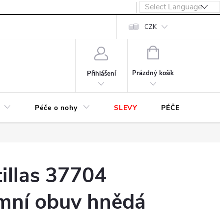
návka
CZK
NÁKUPNÍ
KOŠÍK
Prázdný košík
Přihlášení
Péče o nohy
SLEVY
PÉČE O OBUV
illas 37704
mní obuv hnědá