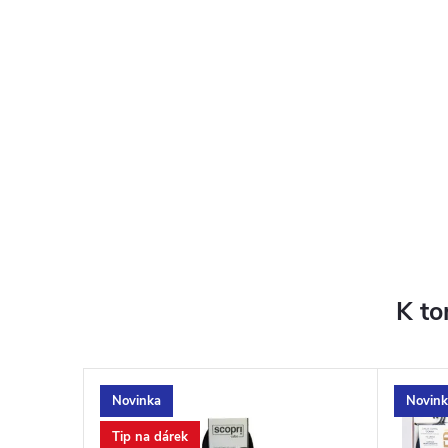
K to
Novinka
Novink
Tip na dárek