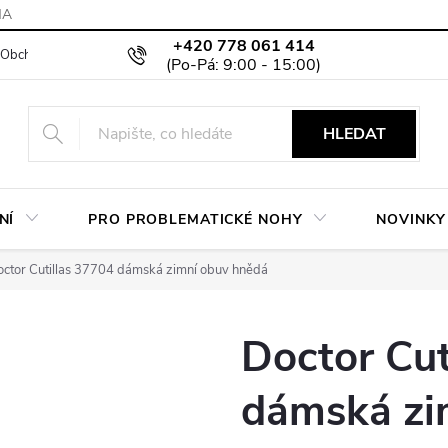
MA
+420 778 061 414
Obchodní podmínky
Podmínky ochrany osobních údajů
Moje objed
HLEDAT
NÍ
PRO PROBLEMATICKÉ NOHY
NOVINKY
ctor Cutillas 37704 dámská zimní obuv hnědá
Doctor Cut
dámská zi