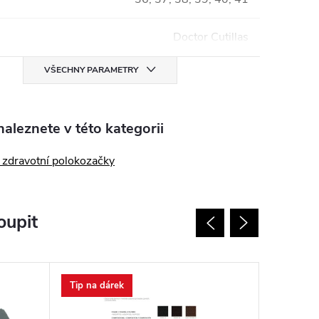
Doctor Cutillas
VŠECHNY PARAMETRY
aleznete v této kategorii
zdravotní polokozačky
oupit
Tip na dárek