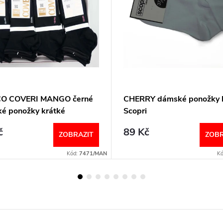
CO COVERI MANGO černé
CHERRY dámské ponožky b
é ponožky krátké
Scopri
č
89 Kč
ZOBRAZIT
ZOBR
Kód:
7471/MAN
K