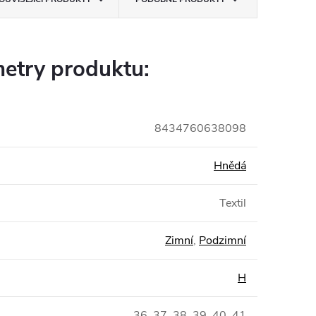
etry produktu:
8434760638098
Hnědá
Textil
Zimní
,
Podzimní
H
36, 37, 38, 39, 40, 41