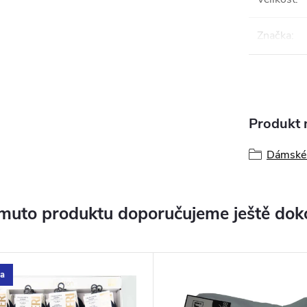
Značka
:
Produkt n
Dámské 
muto produktu doporučujeme ještě dok
a