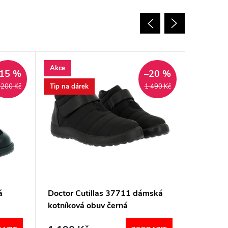
Akce
15 %
–20 %
Tip na dárek
 200 Kč
1 490 Kč
á
Doctor Cutillas 37711 dámská
Doctor 
á
kotníková obuv černá
polokoz
černé