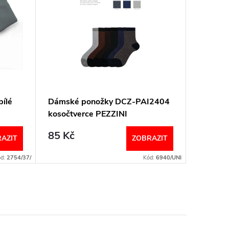
ílé
Dámské ponožky DCZ-PAI2404
BARI 2
kosočtverce PEZZINI
donna 
85 Kč
70 Kč
AZIT
ZOBRAZIT
ód:
2754/37/
Kód:
6940/UNI