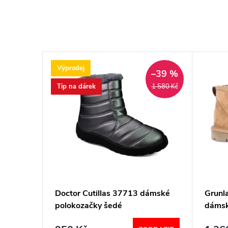
Výprodej
–39 %
Tip na dárek
1 580 Kč
tní
Doctor Cutillas 37713 dámské
Grunl
polokozačky šedé
dámsk