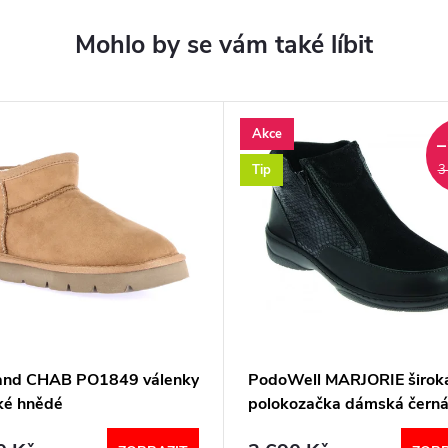
Akce
–
Tip
3
and CHAB PO1849 válenky
PodoWell MARJORIE širok
é hnědé
polokozačka dámská čern