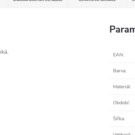
Param
hká.
EAN
:
Barva
:
Materiál
:
Období
:
Šířka
:
Velikost
: