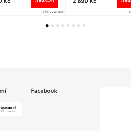
0 Kč
2 690 Kč
ZOBRAZIT
ZOBR
Kód:
7741/40
K
ní
Facebook