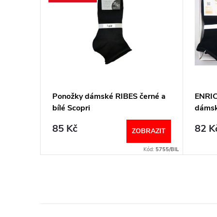
19
Ponožky dámské RIBES černé a
ENRI
 Coveri
bílé Scopri
dámsk
85 Kč
82 K
BRAZIT
ZOBRAZIT
Kód:
6925/UNI
Kód:
5755/BIL