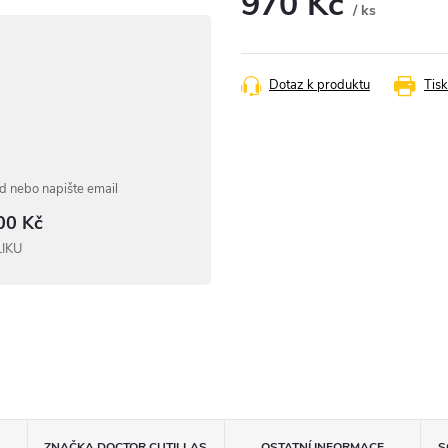
970 Kč
/ ks
Měrná
cena:
Dotaz k produktu
Tisk
 nebo napište email
00 Kč
LIKU
ZNAČKA
DOCTOR CUTILLAS
OSTATNÍ INFORMACE
S