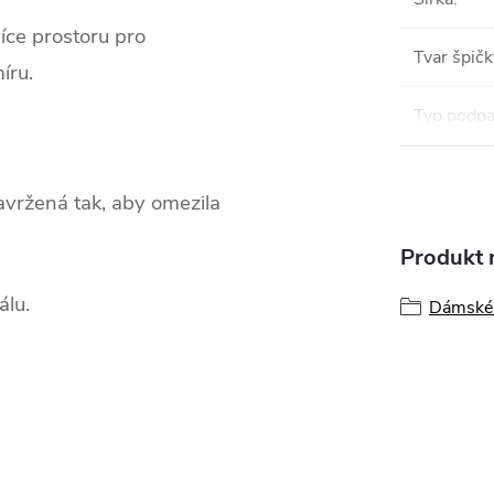
íce prostoru pro
Tvar špičk
íru.
Typ podpa
vržená tak, aby omezila
Produkt n
álu.
Dámské 