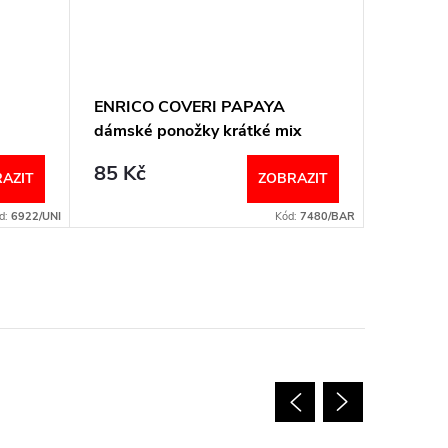
ENRICO COVERI PAPAYA
Ponožky
dámské ponožky krátké mix
bílé Sco
85 Kč
85 Kč
AZIT
ZOBRAZIT
d:
6922/UNI
Kód:
7480/BAR