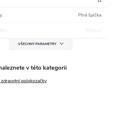
y
:
Plná špička
tku
:
Klínový
VŠECHNY PARAMETRY
aleznete v této kategorii
zdravotní polokozačky