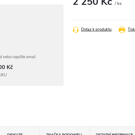
2 250 Kč
/ ks
Měrná
cena:
Dotaz k produktu
Tisk
 nebo napište email
00 Kč
LIKU
DISKUZE
ZNAČKA
PODOWELL
OSTATNÍ INFORMACE