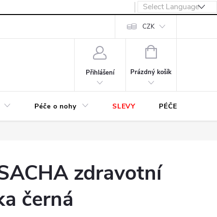
návka
CZK
NÁKUPNÍ
KOŠÍK
Prázdný košík
Přihlášení
Péče o nohy
SLEVY
PÉČE O OBUV
SACHA zdravotní
ka černá