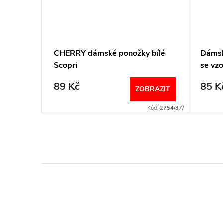
oka,
CHERRY dámské ponožky bílé
Dámsk
SABS-
Scopri
se vz
on
89 Kč
85 K
BRAZIT
ZOBRAZIT
Kód:
2586/35-
Kód:
2754/37/