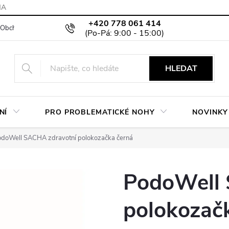
MA
+420 778 061 414
Obchodní podmínky
Podmínky ochrany osobních údajů
Moje objed
HLEDAT
NÍ
PRO PROBLEMATICKÉ NOHY
NOVINKY
doWell SACHA zdravotní polokozačka černá
PodoWell 
polokozač