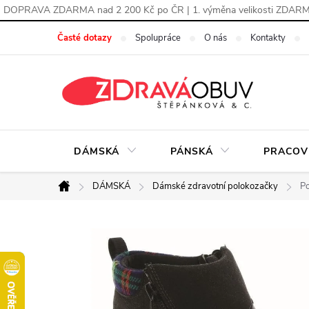
DOPRAVA ZDARMA nad 2 200 Kč po ČR | 1. výměna velikosti ZDAR
Přejít
Časté dotazy
Spolupráce
O nás
Kontakty
na
obsah
DÁMSKÁ
PÁNSKÁ
PRACOV
DÁMSKÁ
Dámské zdravotní polokozačky
Po
Domů