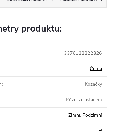
etry produktu:
3376122222826
Černá
i
:
Kozačky
Kůže s elastanem
Zimní
,
Podzimní
H