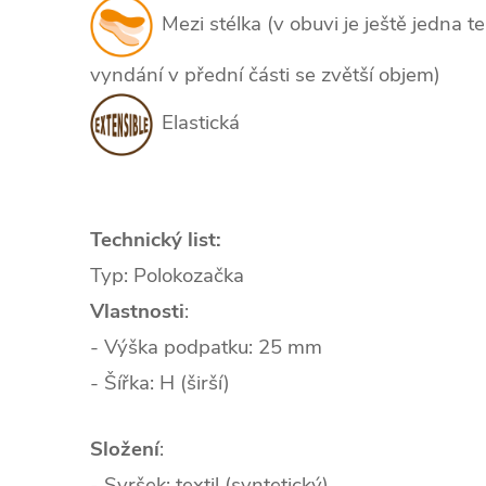
Mezi stélka (v obuvi je ještě jedna t
vyndání v přední části se zvětší objem)
Elastická
Technický list:
Typ: Polokozačka
Vlastnosti
:
- Výška podpatku: 25 mm
- Šířka: H (širší)
Složení
:
- Svršek: textil (syntetický)