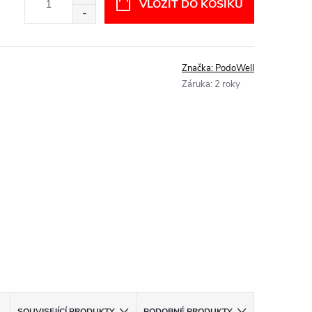
VLOŽIT DO KOŠÍKU
Značka:
PodoWell
Záruka
:
2 roky
SOUVISEJÍCÍ PRODUKTY
PODOBNÉ PRODUKTY