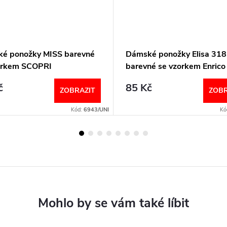
é ponožky MISS barevné
Dámské ponožky Elisa 318
orkem SCOPRI
barevné se vzorkem Enrico
Coveri
č
85 Kč
ZOBRAZIT
ZOBR
Kód:
6943/UNI
Kó