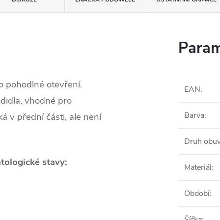
Param
o pohodlné otevření.
EAN
:
didla, vhodné pro
Barva
:
 v přední části, ale není
Druh obuv
tologické stavy:
Materiál
:
Období
:
Šířka
: