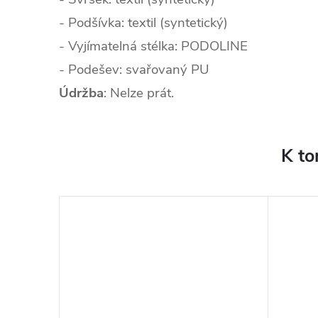
- Podšívka: textil (syntetický)
- Vyjímatelná stélka: PODOLINE
- Podešev: svařovaný PU
Údržba
: Nelze prát.
K to