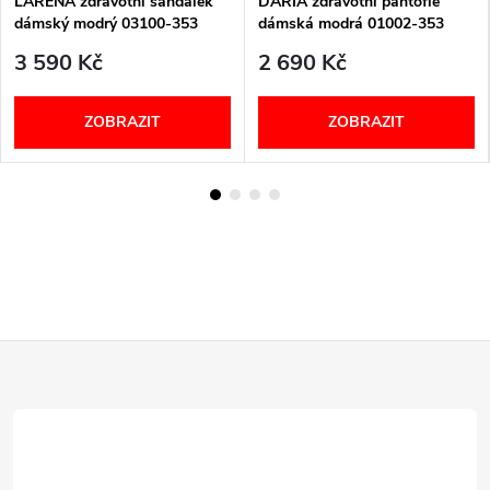
LARENA zdravotní sandálek
DARIA zdravotní pantofle
dámský modrý 03100-353
dámská modrá 01002-353
Berkemann
Berkemann
3 590 Kč
2 690 Kč
ZOBRAZIT
ZOBRAZIT
Z
á
p