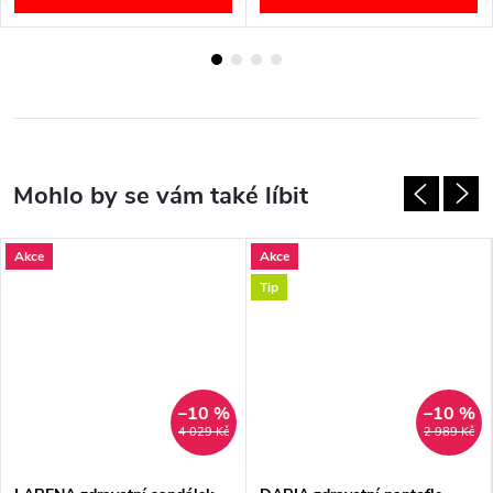
Akce
Akce
Tip
–10 %
–10 %
4 029 Kč
2 989 Kč