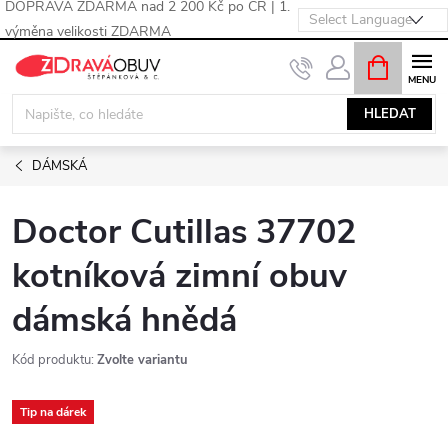
DOPRAVA ZDARMA nad 2 200 Kč po ČR | 1.
výměna velikosti ZDARMA
Přejít
NÁKUPNÍ
KOŠÍK
na
obsah
HLEDAT
DÁMSKÁ
Doctor Cutillas 37702
kotníková zimní obuv
dámská hnědá
Kód produktu:
Zvolte variantu
Tip na dárek