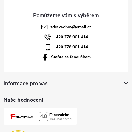
a
t
zdravaobuv
@
email.cz
í
+420 778 061 414
+420 778 061 414
Staňte se fanouškem
Informace pro vás
Naše hodnocení