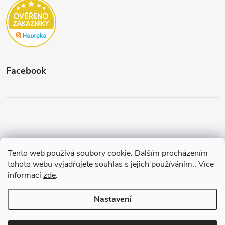
Facebook
Tento web používá soubory cookie. Dalším procházením
Copyright 2026
Štěpánková & C.
. Všechna práva vyhrazena.
Upravit
tohoto webu vyjadřujete souhlas s jejich používáním.. Více
nastavení cookies
informací
zde
.
Vytvořil a spravuje
Pohání Shoptet
Nastavení