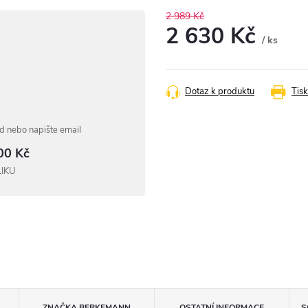
2 989 Kč
2 630 Kč
/ ks
Měrná
cena:
Dotaz k produktu
Tisk
 nebo napište email
00 Kč
LIKU
ZNAČKA
BERKEMANN
OSTATNÍ INFORMACE
S