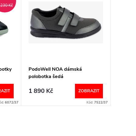
 230 Kč
botky
PodoWell NOA dámská
PodoWe
polobotka šedá
sportov
1 890 Kč
2 160
AZIT
ZOBRAZIT
ód:
6072/37
Kód:
7522/37