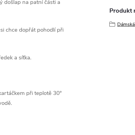
 došlap na patní části a
Produkt n
Dámská 
 si chce dopřát pohodlí při
ředek a síťka.
artáčkem při teplotě 30°
vodě.