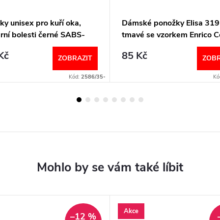
y unisex pro kuří oka,
Dámské ponožky Elisa 319
rní bolesti černé SABS-
tmavé se vzorkem Enrico C
SABL PodoSolution
Kč
85 Kč
ZOBRAZIT
ZOBR
Kód:
2586/35-
Kó
Akce
–12 %