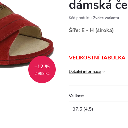
dámská če
Kód produktu:
Zvolte variantu
Šíře: E - H (široká)
VELIKOSTNÍ TABULKA
–12 %
Detailní informace
2 989 Kč
Velikost