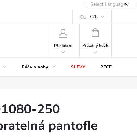
návka
CZK
NÁKUPNÍ
KOŠÍK
Prázdný košík
Přihlášení
Péče o nohy
SLEVY
PÉČE O OBUV
1080-250
pratelná pantofle