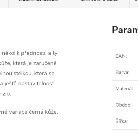
Param
 několik předností, a ty
EAN
:
kůže, která je zaručeně
Barva
:
lnou stélkou, která se
a ještě nastavitelnost
Materiál
:
 zip.
Období
:
né variace černá kůže,
Šířka
: