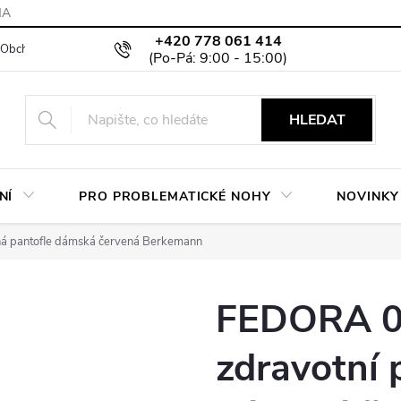
MA
+420 778 061 414
Obchodní podmínky
Podmínky ochrany osobních údajů
Moje objed
HLEDAT
NÍ
PRO PROBLEMATICKÉ NOHY
NOVINKY
á pantofle dámská červená Berkemann
FEDORA 0
zdravotní 