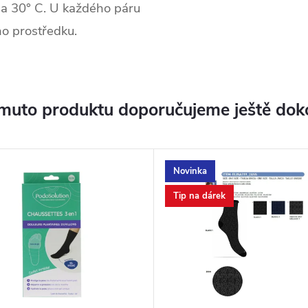
na 30° C. U každého páru
ho prostředku.
muto produktu doporučujeme ještě dok
Novinka
Tip na dárek