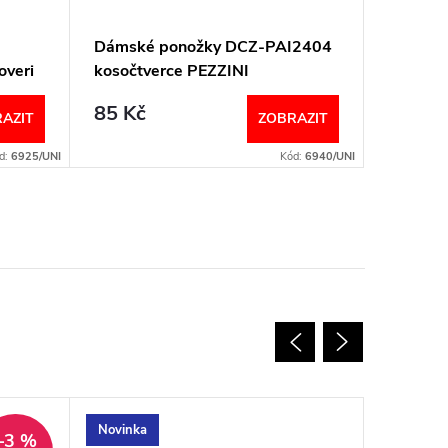
Dámské ponožky DCZ-PAI2404
BARI 2
overi
kosočtverce PEZZINI
donna 
85 Kč
70 Kč
AZIT
ZOBRAZIT
d:
6925/UNI
Kód:
6940/UNI
Novinka
Novinka
–3 %