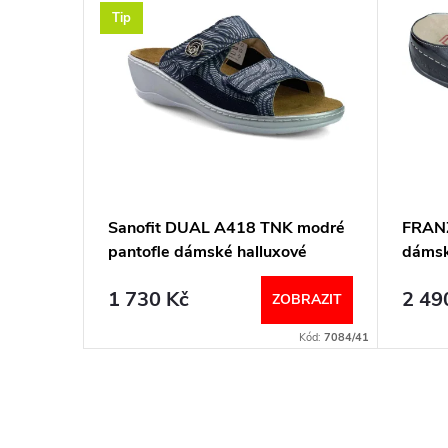
Tip
2 844 Kč
a
Sanofit DUAL A418 TNK modré
FRANZ
pantofle dámské halluxové
dámsk
Berk
1 730 Kč
2 49
BRAZIT
ZOBRAZIT
Kód:
7711/38
Kód:
7084/41