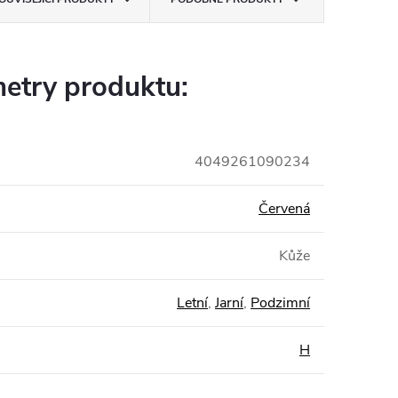
etry produktu:
4049261090234
Červená
Kůže
Letní
,
Jarní
,
Podzimní
H