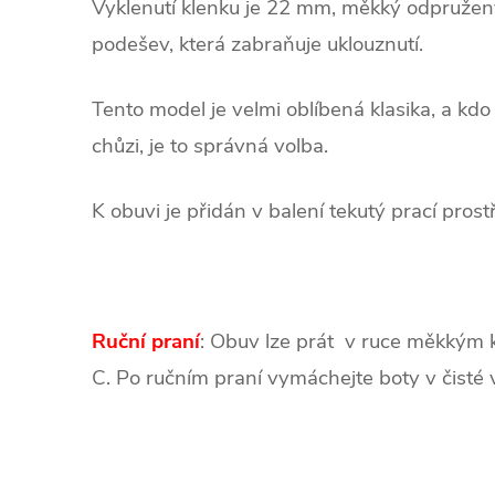
Vyklenutí klenku je 22 mm, měkký odpružený
podešev, která zabraňuje uklouznutí.
Tento model je velmi oblíbená klasika, a kdo
chůzi, je to správná volba.
K obuvi je přidán v balení tekutý prací prost
Ruční praní
: Obuv lze prát v ruce měkkým k
C. Po ručním praní vymáchejte boty v čisté 