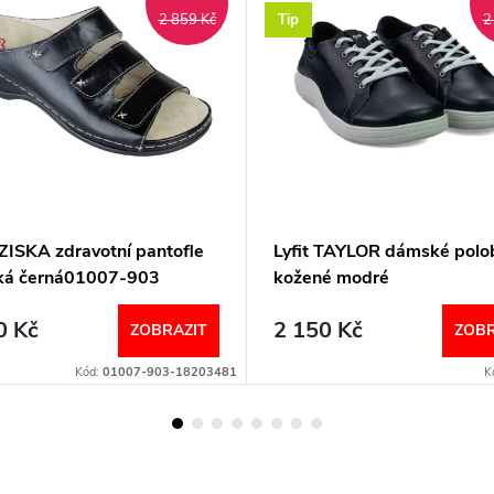
Tip
2 859 Kč
2
ISKA zdravotní pantofle
Lyfit TAYLOR dámské polo
á černá01007-903
kožené modré
emann
0 Kč
2 150 Kč
ZOBRAZIT
ZOBR
Kód:
01007-903-18203481
K