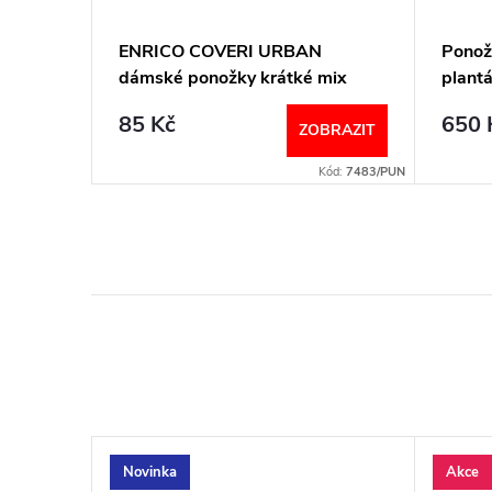
erné a
ENRICO COVERI URBAN
Ponožk
dámské ponožky krátké mix
plantá
SABM-
85 Kč
650 
BRAZIT
ZOBRAZIT
Kód:
5755/BIL
Kód:
7483/PUN
Novinka
Akce
–9 %