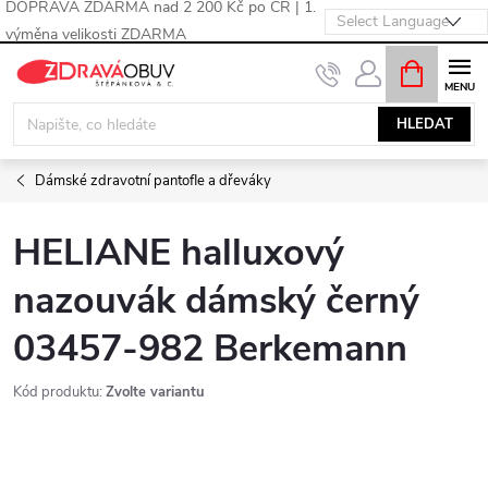
DOPRAVA ZDARMA nad 2 200 Kč po ČR | 1.
výměna velikosti ZDARMA
Přejít
NÁKUPNÍ
KOŠÍK
na
obsah
HLEDAT
Dámské zdravotní pantofle a dřeváky
HELIANE halluxový
nazouvák dámský černý
03457-982 Berkemann
Kód produktu:
Zvolte variantu