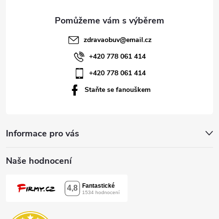
a
t
zdravaobuv
@
email.cz
í
+420 778 061 414
+420 778 061 414
Staňte se fanouškem
Informace pro vás
Naše hodnocení