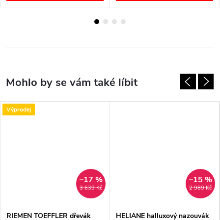
Výprodej
–17 %
–15 %
3 639 Kč
2 989 Kč
RIEMEN TOEFFLER dřevák
HELIANE halluxový nazouvák