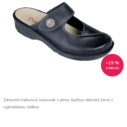
–15 %
2 989 Kč
Zdravotní halluxový nazouvák s plnou špičkou dámský černý s
vyjímatelnou stélkou