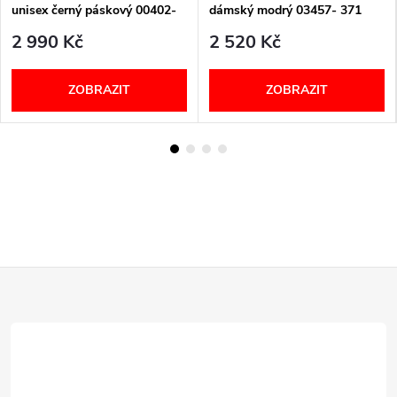
unisex černý páskový 00402-
dámský modrý 03457- 371
900 Berkemann
Berkemann
2 990 Kč
2 520 Kč
ZOBRAZIT
ZOBRAZIT
Z
á
p