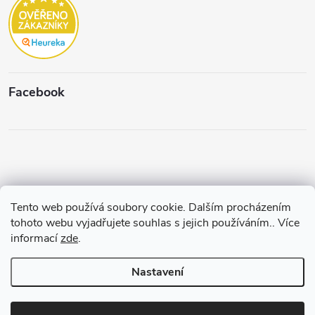
Facebook
Tento web používá soubory cookie. Dalším procházením
Copyright 2026
Štěpánková & C.
. Všechna práva vyhrazena.
Upravit
tohoto webu vyjadřujete souhlas s jejich používáním.. Více
nastavení cookies
informací
zde
.
Vytvořil a spravuje
Pohání Shoptet
Nastavení