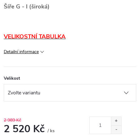
Šíře G - I (široká)
VELIKOSTNÍ TABULKA
Detailní informace
Velikost
2 989 Kč
2 520 Kč
/ ks
Měrná