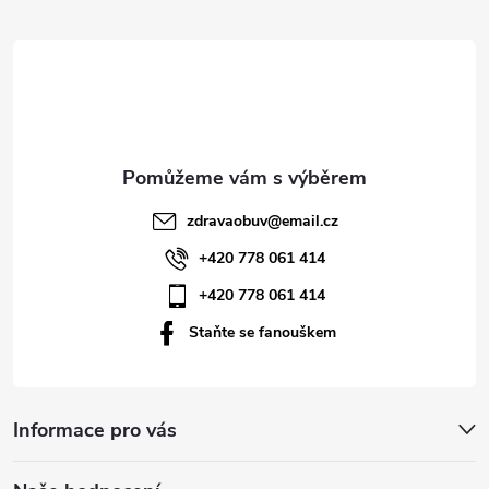
á
p
a
t
zdravaobuv
@
email.cz
í
+420 778 061 414
+420 778 061 414
Staňte se fanouškem
Informace pro vás