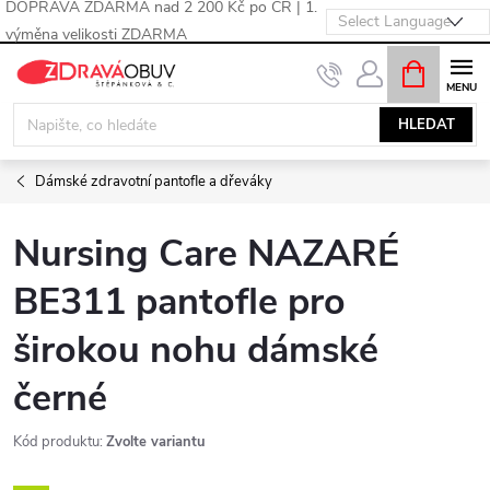
DOPRAVA ZDARMA nad 2 200 Kč po ČR | 1.
výměna velikosti ZDARMA
Přejít
NÁKUPNÍ
KOŠÍK
na
obsah
HLEDAT
Dámské zdravotní pantofle a dřeváky
Nursing Care NAZARÉ
BE311 pantofle pro
širokou nohu dámské
černé
Kód produktu:
Zvolte variantu