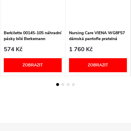
Berkilette 00145-105 náhradní
Nursing Care VIENA WG8F57
pásky bílé Berkemann
dámská pantofle pratelná
sovičky
574 Kč
1 760 Kč
ZOBRAZIT
ZOBRAZIT
Z