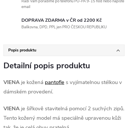
Rádi Vám poradíme po telefonu PO-PÁ 9-15 hod nebo napište
email
DOPRAVA ZDARMA v ČR od 2200 Kč
Balíkovna, DPD, PPL jen PRO ČESKOU REPUBLIKU
Popis produktu
Detailní popis produktu
VIENA
je kožená
pantofle
s vyjímatelnou stélkou v
dámském provedení.
/
VIENA
je šířkově stavitelná pomocí 2 suchých zipů.
Tento kožený model má speciálně upravenou kůži
tak, že je celá obuv pratelná.
/