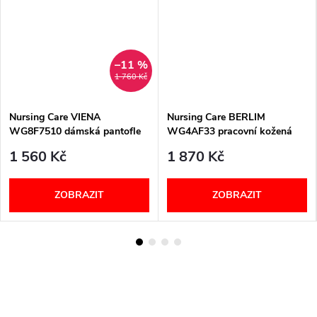
–11 %
1 760 Kč
Nursing Care VIENA
Nursing Care BERLIM
WG8F7510 dámská pantofle
WG4AF33 pracovní kožená
pratelná bílá a puntíky
pratelná obuv s certifikací
1 560 Kč
1 870 Kč
dámská bez pásku květy
ZOBRAZIT
ZOBRAZIT