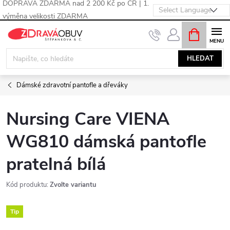
DOPRAVA ZDARMA nad 2 200 Kč po ČR | 1.
výměna velikosti ZDARMA
Přejít
NÁKUPNÍ
KOŠÍK
na
obsah
HLEDAT
Dámské zdravotní pantofle a dřeváky
Nursing Care VIENA
WG810 dámská pantofle
pratelná bílá
Kód produktu:
Zvolte variantu
Tip