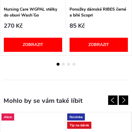
Nursing Care WGPAL stélky
Ponožky dámské RIBES černé
do obuvi Wash´Go
a bílé Scopri
270 Kč
85 Kč
ZOBRAZIT
ZOBRAZIT
Akce
Novinka
Tip na dárek