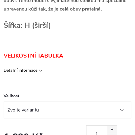
obuvi. Tento model s vyjímatelnou stélkou má speciálně
upravenou kůži tak, že je celá obuv pratelná.
Šířka: H (širší)
VELIKOSTNÍ TABULKA
Detailní informace
Velikost