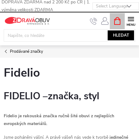
DOPRAVA ZDARMA nad 2 200 Kč po ČR | 1.
výměna velikosti ZDARMA
Přejít
NÁKUPNÍ
KOŠÍK
na
obsah
HLEDAT
Prodávané značky
Fidelio
FIDELIO –značka, styl
Fidelio je rakouská značka ručně šité obuvi z nejlepších
evropských materiálů.
Jsme poháněni vášní. A právě vášeň nás vede k tvorbě
jedinečné