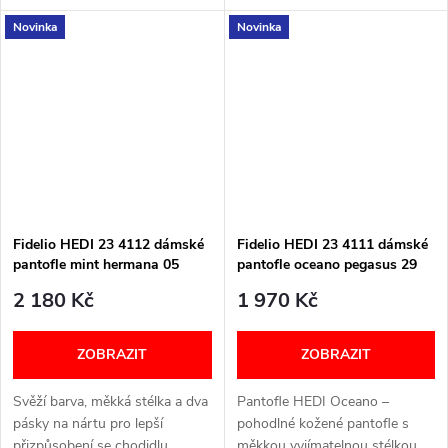
(širší) Velikostní tabulka níže v
pantofle s měkkými materiály
Novinka
Novinka
textu
pro maximální pohodlí a
individuální nastavení na
chodidle....
Fidelio HEDI 23 4112 dámské
Fidelio HEDI 23 4111 dámské
pantofle mint hermana 05
pantofle oceano pegasus 29
2 180 Kč
1 970 Kč
ZOBRAZIT
ZOBRAZIT
Svěží barva, měkká stélka a dva
Pantofle HEDI Oceano –
pásky na nártu pro lepší
pohodlné kožené pantofle s
přizpůsobení se chodidlu.
měkkou vyjímatelnou stélkou,