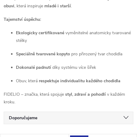
obuvi
, která inspiruje
mladé i starší
.
Tajemství úspěchu:
Ekologicky certifikované
vyměnitelné anatomicky tvarované
stélky
Speciálně tvarované kopyto
pro přirozený tvar chodidla
Dokonalé padnutí
díky systému více šířek
Obuv, která
respektuje individualitu každého chodidla
FIDELIO – značka, která spojuje
styl, zdraví a pohodlí
v každém
kroku.
Ř
Doporučujeme
a
Nejlevnější