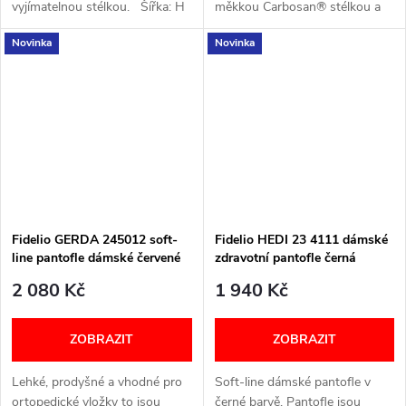
vyjímatelnou stélkou. Šířka: H
měkkou Carbosan® stélkou a
Velikostní tabulka níže v textu
protiskluzovou podrážkou.
Novinka
Novinka
Ideální pro širší chodidla.
Šířka: H (širší) Velikostní
tabulka...
Fidelio GERDA 245012 soft-
Fidelio HEDI 23 4111 dámské
line pantofle dámské červené
zdravotní pantofle černá
77
nappa 10
2 080 Kč
1 940 Kč
ZOBRAZIT
ZOBRAZIT
Lehké, prodyšné a vhodné pro
Soft-line dámské pantofle v
ortopedické vložky to jsou
černé barvě. Pantofle jsou