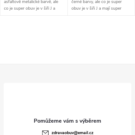
asfaltově metalické barvě, ale
černé barvy, ale co je super
co je super obuv je v šiři J a
obuv je v šiři J a mají super
jsou super měkké jak došlap tak
měkký došlap a měkké pásky.
pásky . Šířka: J Velikostní...
Šířka: J Velikostní tabulka níže v
textu
O
v
l
Z
á
d
á
a
p
c
a
í
t
p
zdravaobuv
@
email.cz