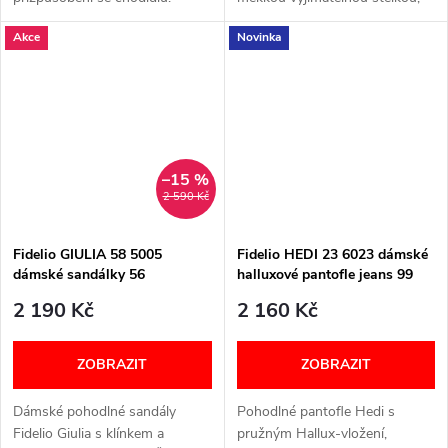
Šířka: H (širší) Velikostní
Carbosan odpružením a
Akce
Novinka
tabulka níže v textu
skvělou oporou pro širší
chodidla. Šířka: H (širší)
Velikostní tabulka...
–15 %
2 590 Kč
Fidelio GIULIA 58 5005
Fidelio HEDI 23 6023 dámské
dámské sandálky 56
halluxové pantofle jeans 99
SCARLETT NUBI
2 190 Kč
2 160 Kč
ZOBRAZIT
ZOBRAZIT
Dámské pohodlné sandály
Pohodlné pantofle Hedi s
Fidelio Giulia s klínkem a
pružným Hallux‑vložení,