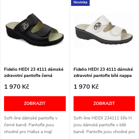
V
Novinka
Nejdražší
z
ý
Nejprodávanější
e
p
Abecedně
n
i
í
s
p
Fidelio HEDI 23 4111 dámské
Fidelio HEDI 23 4111 dámské
zdravotní pantofle černá
zdravotní pantofle bílé nappa
p
nappa 30
01
r
1 970 Kč
1 970 Kč
r
o
ZOBRAZIT
ZOBRAZIT
o
d
Soft-line dámské pantofle v
Soft-line HEIDI 234111 šíře H
d
černé barvě. Pantofle jsou
jsou dámské pantofle v bílé
u
vhodné pro Hallux a mají
barvě. Pantofle jsou vhodné pro
vyjímatelnou stélku. Šířka: H
Hallux a mají vyjímatelnou