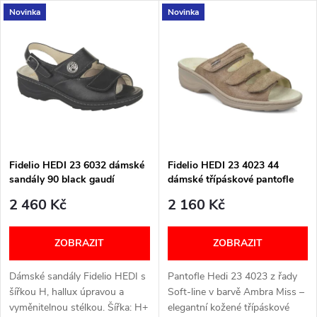
u
Novinka
Novinka
Velikostní tabulka níže v textu
stélku. Šířka: H Velikostní
k
tabulka níže v textu
k
t
t
ů
ů
Fidelio HEDI 23 6032 dámské
Fidelio HEDI 23 4023 44
sandály 90 black gaudí
dámské třípáskové pantofle
ambra miss
2 460 Kč
2 160 Kč
ZOBRAZIT
ZOBRAZIT
Dámské sandály Fidelio HEDI s
Pantofle Hedi 23 4023 z řady
šířkou H, hallux úpravou a
Soft‑line v barvě Ambra Miss –
vyměnitelnou stélkou. Šířka: H+
elegantní kožené třípáskové