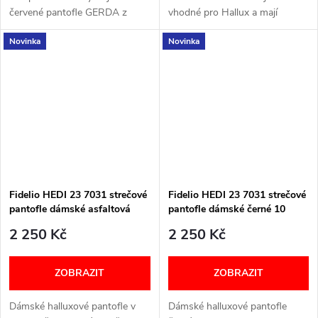
červené pantofle GERDA z
vhodné pro Hallux a mají
měkké kůže, dvěma suchými
vyjímatelnou stélku. Šířka: H
Novinka
Novinka
zipy. Šířka: G+ Velikostní
Velikostní tabulka níže v textu
tabulka níže v textu
Fidelio HEDI 23 7031 strečové
Fidelio HEDI 23 7031 strečové
pantofle dámské asfaltová
pantofle dámské černé 10
metalická 18
2 250 Kč
2 250 Kč
ZOBRAZIT
ZOBRAZIT
Dámské halluxové pantofle v
Dámské halluxové pantofle