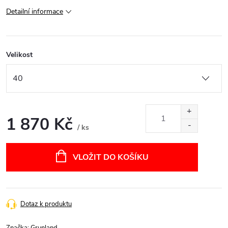
Detailní informace
Velikost
1 870 Kč
/ ks
Měrná
cena:
VLOŽIT DO KOŠÍKU
Dotaz k produktu
Značka:
Grunland