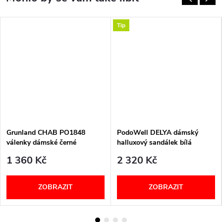
Tip
Grunland CHAB PO1848
PodoWell DELYA dámský
válenky dámské černé
halluxový sandálek bílá
1 360 Kč
2 320 Kč
ZOBRAZIT
ZOBRAZIT