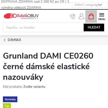
DOPRAVA ZDARMA nad 2 200 Kč po ČR | 1.
výměna velikosti ZDARMA
Přejít
NÁKUPNÍ
KOŠÍK
na
obsah
HLEDAT
DÁMSKÁ
Grunland DAMI CE0260
černé dámské elastické
nazouváky
Kód produktu:
Zvolte variantu
Novinka
Tip