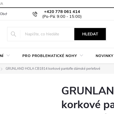
MA
+420 778 061 414
Obchodní podmínky
Podmínky ochrany osobních údajů
Moje objed
HLEDAT
NÍ
PRO PROBLEMATICKÉ NOHY
NOVINKY
GRUNLAND HOLA CB1814 korkové pantofle dámské perleťové
GRUNLAN
korkové p