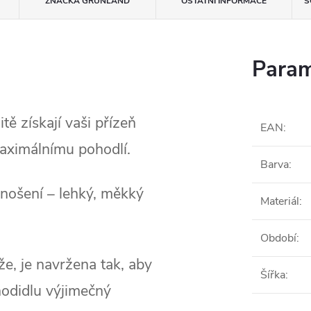
ZNAČKA
GRUNLAND
OSTATNÍ INFORMACE
S
Param
ě získají vaši přízeň
EAN
:
aximálnímu pohodlí.
Barva
:
 nošení – lehký, měkký
Materiál
:
Období
:
že, je navržena tak, aby
Šířka
:
hodidlu výjimečný