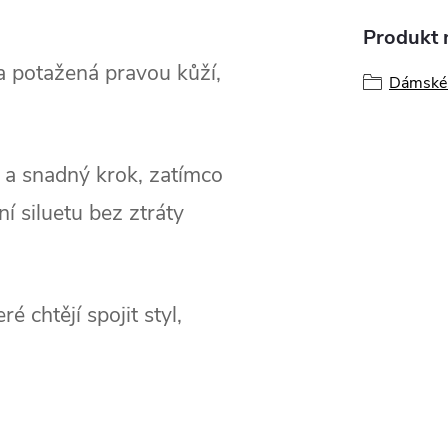
Produkt n
 a potažená pravou kůží,
Dámské 
t a snadný krok, zatímco
í siluetu bez ztráty
 chtějí spojit styl,