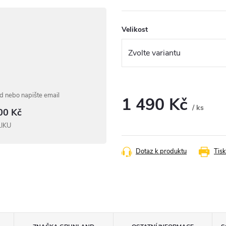
Velikost
 nebo napište email
1 490 Kč
/ ks
00 Kč
Měrná
LIKU
cena:
Dotaz k produktu
Tisk