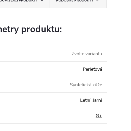
OUVISEJÍCÍ PRODUKTY
PODOBNÉ PRODUKTY
etry produktu:
Zvolte variantu
Perleťová
Syntetická kůže
Letní
,
Jarní
G+