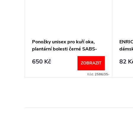
é a
Ponožky unisex pro kuří oka,
ENRI
ITBS-
plantární bolesti černé SABS-
dámsk
SABM-SABL PodoSolution
650 Kč
82 K
BRAZIT
ZOBRAZIT
Kód:
2589/35-
Kód:
2586/35-