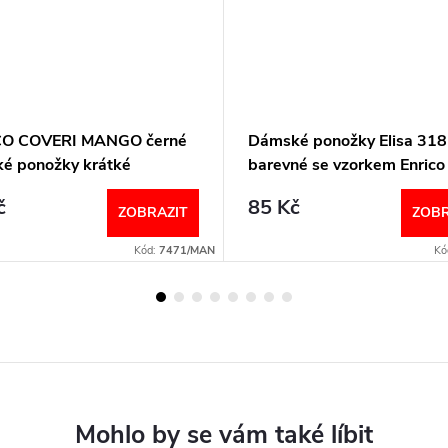
CO COVERI MANGO černé
Dámské ponožky Elisa 318
é ponožky krátké
barevné se vzorkem Enrico
Coveri
č
85 Kč
ZOBRAZIT
ZOBR
Kód:
7471/MAN
Kó