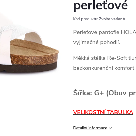
perleťové
Kód produktu:
Zvolte variantu
Perleťové pantofle HOLA 
výjimečné pohodlí.
Měkká stélka Re‑Soft tl
bezkonkurenční komfort 
Šířka: G+ (Obuv p
VELIKOSTNÍ TABULKA
Detailní informace