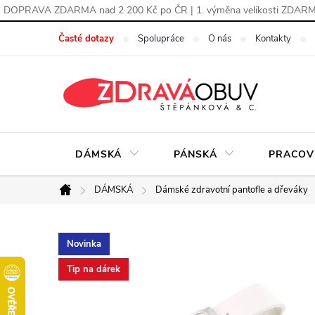
DOPRAVA ZDARMA nad 2 200 Kč po ČR | 1. výměna velikosti ZDAR
Přejít
Časté dotazy
Spolupráce
O nás
Kontakty
na
obsah
DÁMSKÁ
PÁNSKÁ
PRACOV
DÁMSKÁ
Dámské zdravotní pantofle a dřeváky
Domů
Novinka
Tip na dárek