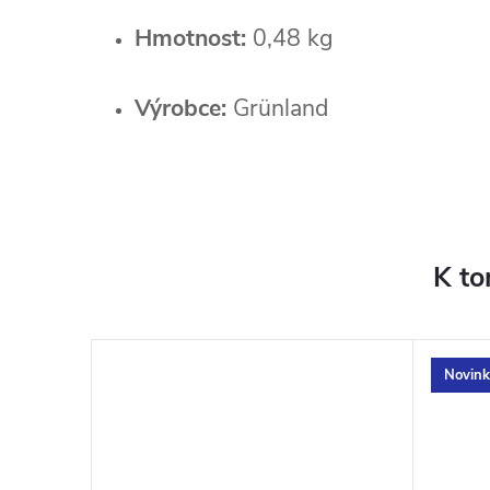
Hmotnost:
0,48 kg
Výrobce:
Grünland
K to
Novink