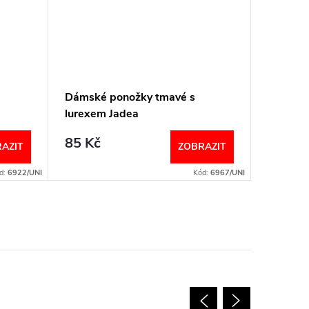
Dámské ponožky tmavé s
Dámské
lurexem Jadea
kosočtv
85 Kč
85 Kč
AZIT
ZOBRAZIT
d:
6922/UNI
Kód:
6967/UNI