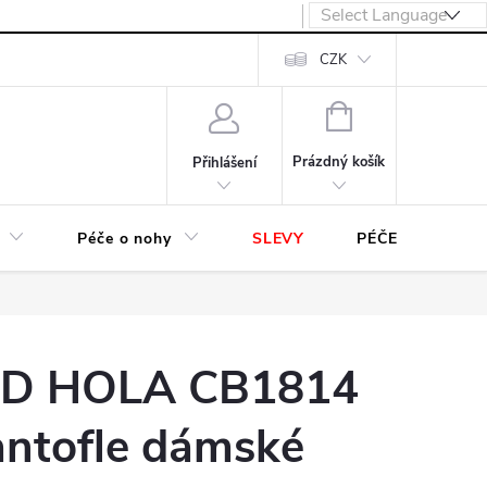
návka
CZK
NÁKUPNÍ
KOŠÍK
Prázdný košík
Přihlášení
Péče o nohy
SLEVY
PÉČE O OBUV
D HOLA CB1814
antofle dámské