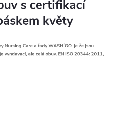
uv s certifikací
páskem květy
ky Nursing Care a řady WASH´GO je že jsou
 je vyndavací, ale celá obuv. EN ISO 20344: 2011,