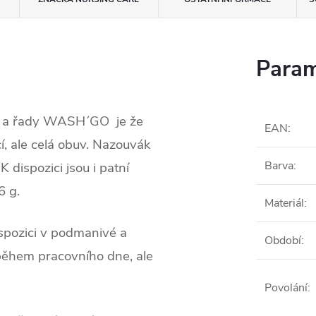
Param
e a řady WASH´GO je že
EAN
:
cí, ale celá obuv. Nazouvák
Barva
:
K dispozici jsou i patní
6 g.
Materiál
:
ispozici v podmanivé a
Období
:
t během pracovního dne, ale
Povolání
: