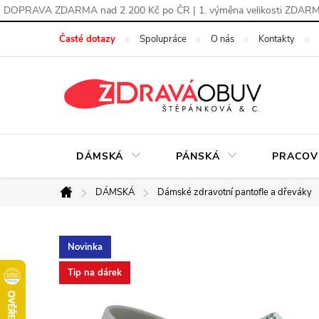
DOPRAVA ZDARMA nad 2 200 Kč po ČR | 1. výměna velikosti ZDAR
Přejít
Časté dotazy
Spolupráce
O nás
Kontakty
na
obsah
DÁMSKÁ
PÁNSKÁ
PRACOV
DÁMSKÁ
Dámské zdravotní pantofle a dřeváky
Domů
Novinka
Tip na dárek