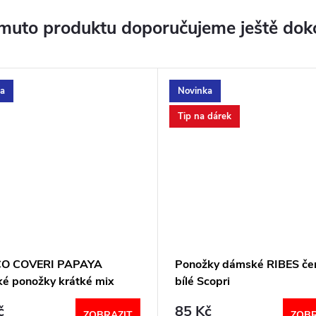
muto produktu doporučujeme ještě dok
a
Novinka
Tip na dárek
CO COVERI PAPAYA
Ponožky dámské RIBES če
é ponožky krátké mix
bílé Scopri
č
85 Kč
ZOBRAZIT
ZOBR