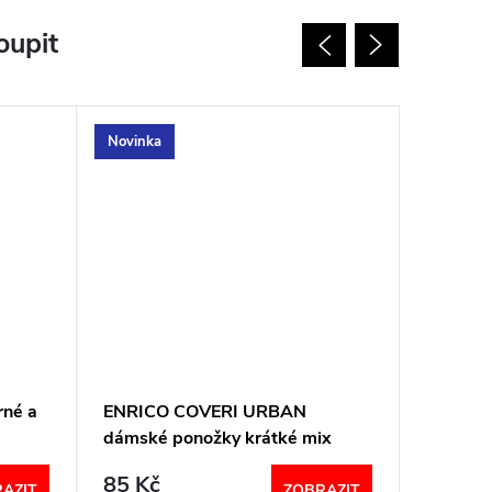
oupit
Novinka
Novinka
rné a
ENRICO COVERI URBAN
ENRICO
dámské ponožky krátké mix
dámské 
85 Kč
82 Kč
AZIT
ZOBRAZIT