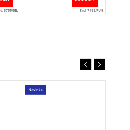
ód:
5755/BIL
Kód:
7483/PUN
Novinka
Novinka
Tip