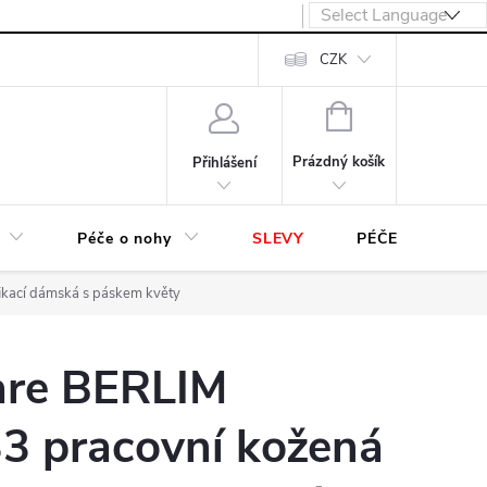
návka
CZK
NÁKUPNÍ
KOŠÍK
Prázdný košík
Přihlášení
Péče o nohy
SLEVY
PÉČE O OBUV
ikací dámská s páskem květy
are BERLIM
 pracovní kožená