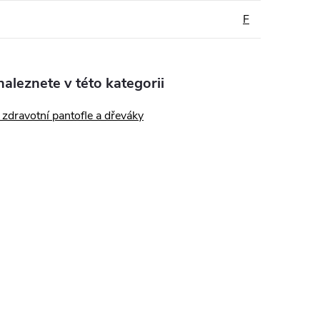
F
aleznete v této kategorii
zdravotní pantofle a dřeváky