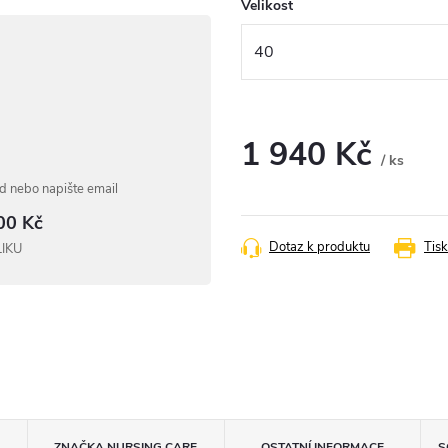
Velikost
1 940 Kč
/ ks
Měrná
 nebo napište email
cena:
00 Kč
Dotaz k produktu
Tisk
LIKU
ZNAČKA
NURSING CARE
OSTATNÍ INFORMACE
S