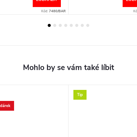
Kód:
7480/BAR
K
Tip
 dárek