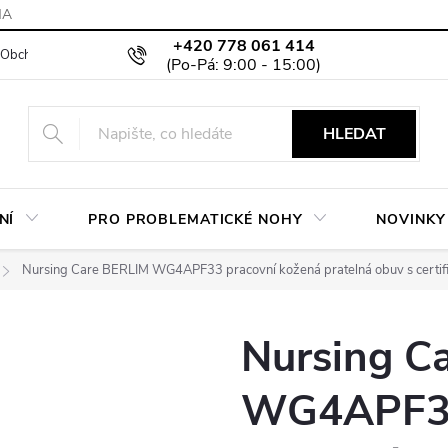
MA
+420 778 061 414
Obchodní podmínky
Podmínky ochrany osobních údajů
Moje objed
HLEDAT
NÍ
PRO PROBLEMATICKÉ NOHY
NOVINKY
Nursing Care BERLIM WG4APF33 pracovní kožená pratelná obuv s certif
Nursing C
WG4APF33