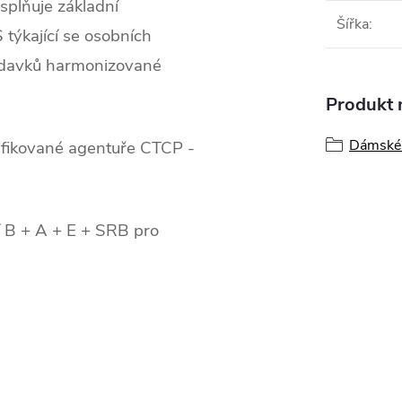
splňuje základní
Šířka
:
týkající se osobních
adavků harmonizované
Produkt n
Dámské 
ifikované agentuře CTCP -
 B + A + E + SRB pro