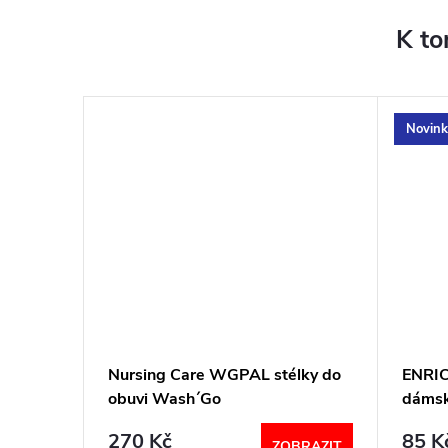
K to
Novink
é a
Nursing Care WGPAL stélky do
ENRI
ITBS-
obuvi Wash´Go
dámsk
270 Kč
85 K
BRAZIT
ZOBRAZIT