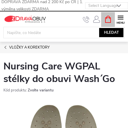
DOPRAVA ZDARMA nad 2 200 Kč po ČR | 1.
výměna velikosti ZDARMA
Přejít
NÁKUPNÍ
KOŠÍK
na
obsah
HLEDAT
VLOŽKY A KOREKTORY
Nursing Care WGPAL
stélky do obuvi Wash´Go
Kód produktu:
Zvolte variantu