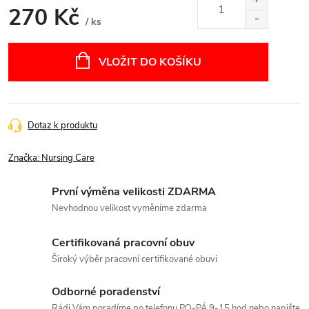
270 Kč
/ ks
Měrná
cena:
VLOŽIT DO KOŠÍKU
Dotaz k produktu
Značka:
Nursing Care
První výměna velikosti ZDARMA
Nevhodnou velikost vyměníme zdarma
Certifikovaná pracovní obuv
Široký výběr pracovní certifikované obuvi
Odborné poradenství
Rádi Vám poradíme po telefonu PO-PÁ 9-15 hod nebo napište