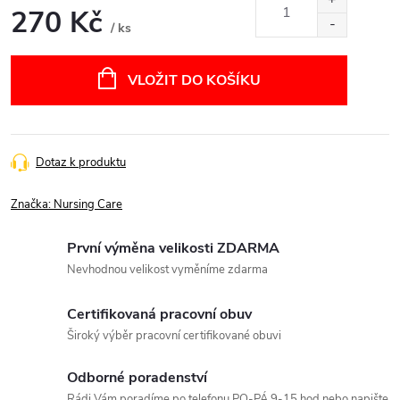
270 Kč
/ ks
Měrná
cena:
VLOŽIT DO KOŠÍKU
Dotaz k produktu
Značka:
Nursing Care
První výměna velikosti ZDARMA
Nevhodnou velikost vyměníme zdarma
Certifikovaná pracovní obuv
Široký výběr pracovní certifikované obuvi
Odborné poradenství
Rádi Vám poradíme po telefonu PO-PÁ 9-15 hod nebo napište