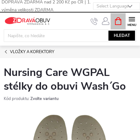
DOPRAVA ZDARMA nad 2 200 Kč po ČR | 1.
výměna velikosti ZDARMA
Přejít
NÁKUPNÍ
KOŠÍK
na
obsah
HLEDAT
VLOŽKY A KOREKTORY
Nursing Care WGPAL
stélky do obuvi Wash´Go
Kód produktu:
Zvolte variantu