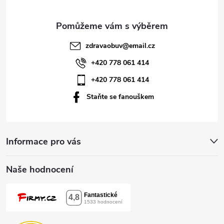
a
t
zdravaobuv
@
email.cz
í
+420 778 061 414
+420 778 061 414
Staňte se fanouškem
Informace pro vás
Naše hodnocení