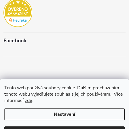
Facebook
Tento web používá soubory cookie. Dalším procházením
Copyright 2026
Štěpánková & C.
. Všechna práva vyhrazena.
Upravit
tohoto webu vyjadřujete souhlas s jejich používáním.. Více
nastavení cookies
informací
zde
.
Vytvořil a spravuje
Pohání Shoptet
Nastavení