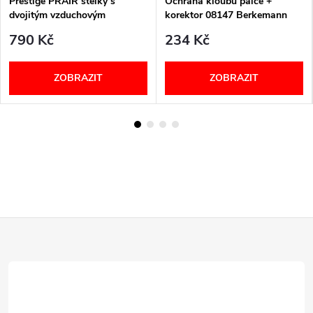
Prestige PRAIR stélky s
Ochrana kloubu palce +
dvojitým vzduchovým
korektor 08147 Berkemann
polštářkem unisex
790 Kč
234 Kč
ZOBRAZIT
ZOBRAZIT
Z
á
p