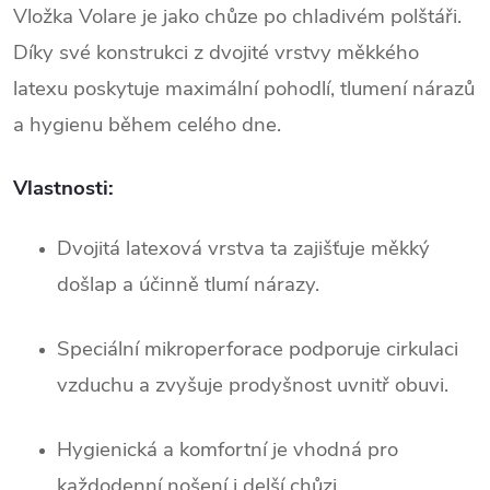
Vložka Volare je jako chůze po chladivém polštáři.
Díky své konstrukci z dvojité vrstvy měkkého
latexu poskytuje maximální pohodlí, tlumení nárazů
a hygienu během celého dne.
Vlastnosti:
Dvojitá latexová vrstva ta zajišťuje měkký
došlap a účinně tlumí nárazy.
Speciální mikroperforace podporuje cirkulaci
vzduchu a zvyšuje prodyšnost uvnitř obuvi.
Hygienická a komfortní je vhodná pro
každodenní nošení i delší chůzi.