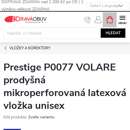
DOPRAVA ZDARMA nad 2 200 Kč po ČR | 1.
výměna velikosti ZDARMA
Přejít
NÁKUPNÍ
KOŠÍK
na
obsah
HLEDAT
VLOŽKY A KOREKTORY
Prestige P0077 VOLARE
prodyšná
mikroperforovaná latexová
vložka unisex
Kód produktu:
Zvolte variantu