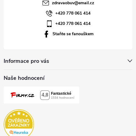
t
zdravaobuv
@
email.cz
í
+420 778 061 414
+420 778 061 414
Staňte se fanouškem
Informace pro vás
Naše hodnocení