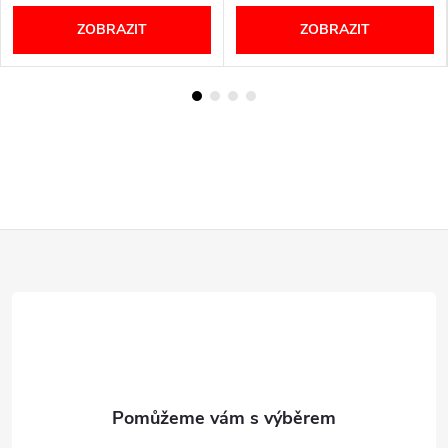
ZOBRAZIT
ZOBRAZIT
Z
á
p
a