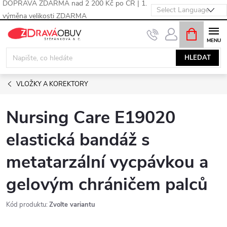
DOPRAVA ZDARMA nad 2 200 Kč po ČR | 1.
výměna velikosti ZDARMA
Přejít
NÁKUPNÍ
KOŠÍK
na
obsah
HLEDAT
VLOŽKY A KOREKTORY
Nursing Care E19020
elastická bandáž s
metatarzální vycpávkou a
gelovým chráničem palců
Kód produktu:
Zvolte variantu