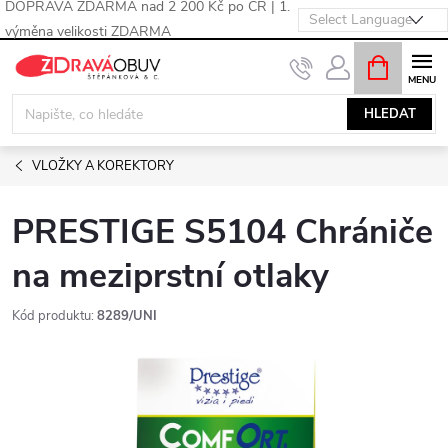
DOPRAVA ZDARMA nad 2 200 Kč po ČR | 1.
výměna velikosti ZDARMA
Přejít
NÁKUPNÍ
KOŠÍK
na
obsah
HLEDAT
VLOŽKY A KOREKTORY
PRESTIGE S5104 Chrániče
na meziprstní otlaky
Kód produktu:
8289/UNI