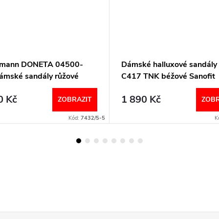
emann DONETA 04500-
Dámské halluxové sandál
ámské sandály růžové
C417 TNK béžové Sanofit
0 Kč
1 890 Kč
ZOBRAZIT
ZOBR
Kód:
7432/5-5
K