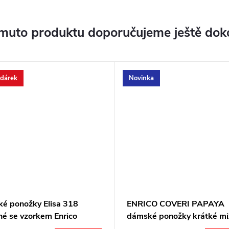
muto produktu doporučujeme ještě dok
 dárek
Novinka
é ponožky Elisa 318
ENRICO COVERI PAPAYA
né se vzorkem Enrico
dámské ponožky krátké mi
i