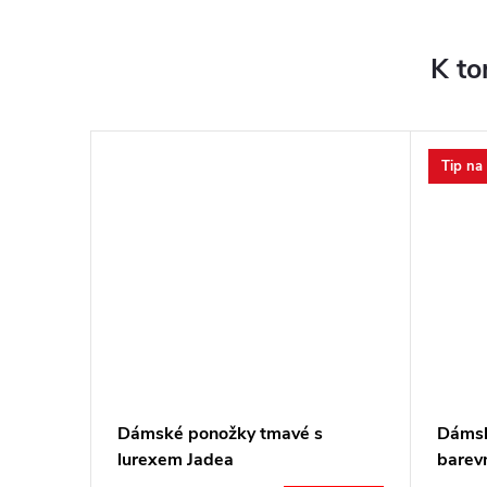
K to
Tip na
nožky
Dámské ponožky tmavé s
Dámsk
lurexem Jadea
barev
Cover