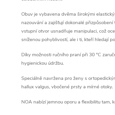
Obuv je vybavena dvěma širokými elastickým
nazouvání a zajišťují dokonalé přizpůsobení 
vstupní otvor usnadňuje manipulaci, což oc
sníženou pohyblivostí, ale i ti, kteří hledají
Díky možnosti ručního praní při 30 °C zaru
hygienickou údržbu.
Speciálně navržena pro ženy s ortopedickým
hallux valgus, vbočené prsty a mírné otoky
NOA nabízí jemnou oporu a flexibilitu tam, kd