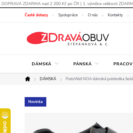
DOPRAVA ZDARMA nad 2 200 Kč po ČR | 1. výměna velikosti ZDAR
Přejít
Časté dotazy
Spolupráce
O nás
Kontakty
na
obsah
DÁMSKÁ
PÁNSKÁ
PRACOV
DÁMSKÁ
PodoWell NOA dámská polobotka šed
Domů
Novinka