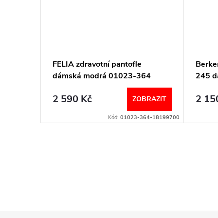
e
FELIA zdravotní pantofle
Berk
0
dámská modrá 01023-364
245 d
Berkemann
2 590 Kč
2 15
BRAZIT
ZOBRAZIT
980-18199959
Kód:
01023-364-18199700