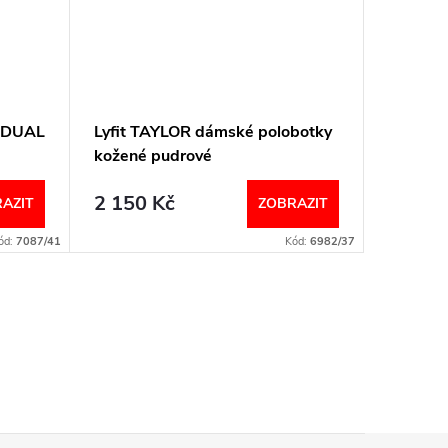
y DUAL
Lyfit TAYLOR dámské polobotky
Podowel
kožené pudrové
polobot
2 150 Kč
1 650
AZIT
ZOBRAZIT
ód:
7087/41
Kód:
6982/37