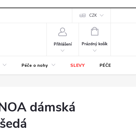
návka
CZK
NÁKUPNÍ
KOŠÍK
Prázdný košík
Přihlášení
Péče o nohy
SLEVY
PÉČE O OBUV
 NOA dámská
 šedá