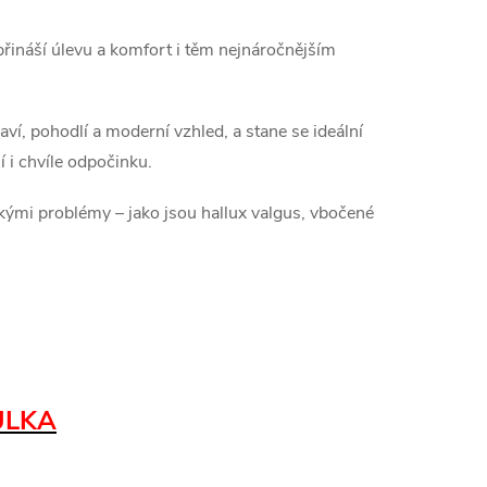
ináší úlevu a komfort i těm nejnáročnějším
ví, pohodlí a moderní vzhled, a stane se ideální
 i chvíle odpočinku.
ými problémy – jako jsou hallux valgus, vbočené
ULKA