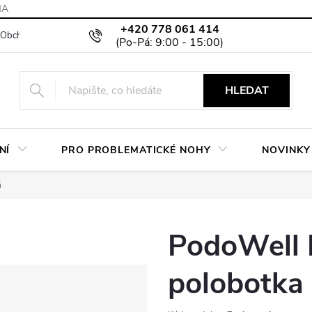
MA
+420 778 061 414
Obchodní podmínky
Podmínky ochrany osobních údajů
Moje objed
HLEDAT
NÍ
PRO PROBLEMATICKÉ NOHY
NOVINKY
á
PodoWell
polobotka