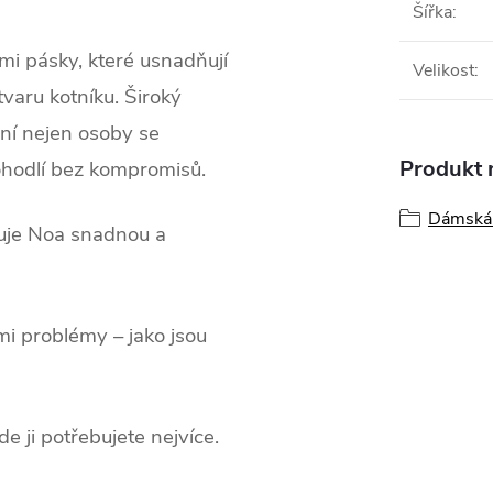
Šířka
:
i pásky, které usnadňují
Velikost
:
tvaru kotníku. Široký
ení nejen osoby se
Produkt n
 pohodlí bez kompromisů.
Dámská 
čuje Noa snadnou a
i problémy – jako jsou
.
e ji potřebujete nejvíce.