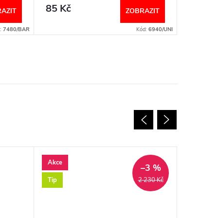
85 Kč
85 Kč
AZIT
ZOBRAZIT
:
7480/BAR
Kód:
6940/UNI
Akce
Novinka
–3 %
Tip
2 230 Kč