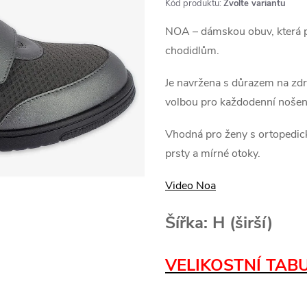
Kód produktu:
Zvolte variantu
NOA – dámskou obuv, která př
chodidlům.
Je navržena s důrazem na zdra
volbou pro každodenní nošení
Vhodná pro ženy s ortopedick
prsty a mírné otoky.
Video Noa
Šířka: H (širší)
VELIKOSTNÍ TAB