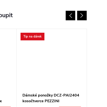
oupit
Tip na dárek
Dámské ponožky DCZ-PAI2404
Dámské
x
kosočtverce PEZZINI
se vzo