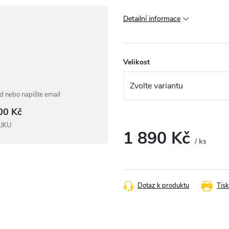
Detailní informace
Velikost
 nebo napište email
00 Kč
LIKU
1 890 Kč
/ ks
Měrná
cena:
Dotaz k produktu
Tisk