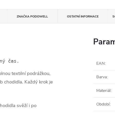
ZNAČKA
PODOWELL
OSTATNÍ INFORMACE
S
Param
ný čas. 
EAN
:
nou textilní podrážkou,
Barva
:
b chodidla. Každý krok je
Materiál
:
Období
:
odidla svěží i po