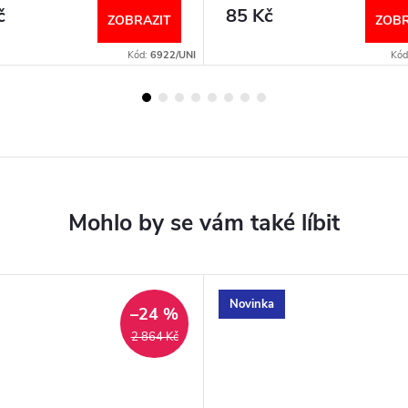
č
85 Kč
ZOBRAZIT
ZOBR
Kód:
6922/UNI
Kód
Novinka
–24 %
2 864 Kč