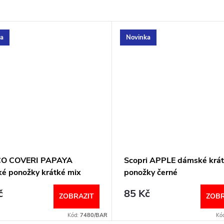
a
Novinka
CO COVERI PAPAYA
Scopri APPLE dámské krá
é ponožky krátké mix
ponožky černé
č
85 Kč
ZOBRAZIT
ZOBR
Kód:
7480/BAR
Kó