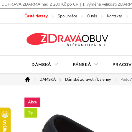
DOPRAVA ZDARMA nad 2 200 Kč po ČR | 1. výměna velikosti ZDAR
Přejít
Časté dotazy
Spolupráce
O nás
Kontakty
na
obsah
DÁMSKÁ
PÁNSKÁ
PRACOV
DÁMSKÁ
Dámské zdravotní baleríny
PodoWe
Domů
Akce
Tip