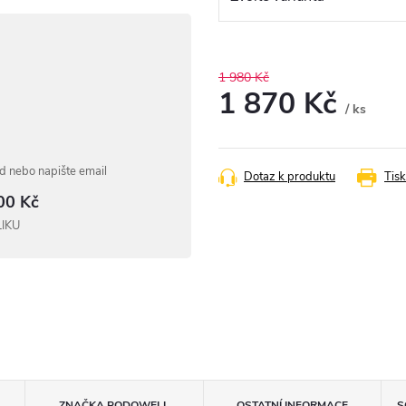
1 980 Kč
1 870 Kč
/ ks
Měrná
cena:
 nebo napište email
Dotaz k produktu
Tisk
00 Kč
LIKU
ZNAČKA
PODOWELL
OSTATNÍ INFORMACE
S