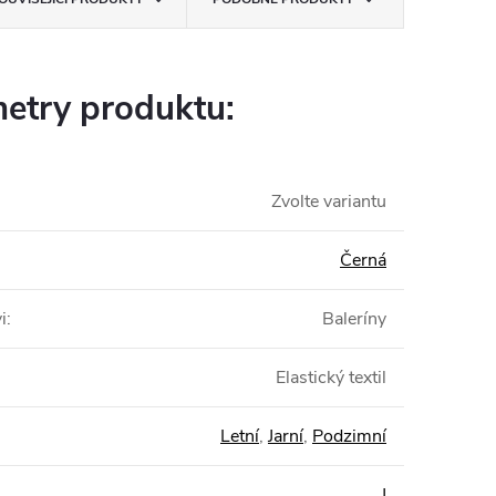
etry produktu:
Zvolte variantu
Černá
i
:
Baleríny
Elastický textil
Letní
,
Jarní
,
Podzimní
J