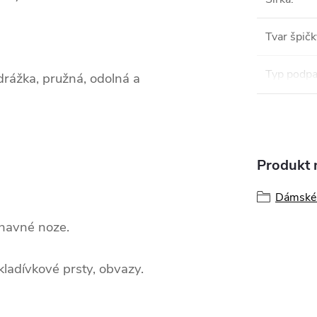
Tvar špičk
Typ podpa
drážka, pružná, odolná a
Produkt n
Dámské 
únavné noze.
kladívkové prsty, obvazy.