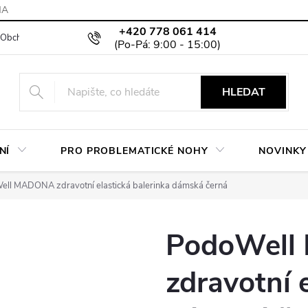
MA
+420 778 061 414
Obchodní podmínky
Podmínky ochrany osobních údajů
Moje objed
HLEDAT
NÍ
PRO PROBLEMATICKÉ NOHY
NOVINKY
ll MADONA zdravotní elastická balerinka dámská černá
PodoWel
zdravotní 