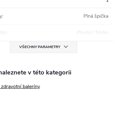
y
:
Plná špička
tku
:
Plochý / Nízký
VŠECHNY PARAMETRY
aleznete v této kategorii
zdravotní baleríny