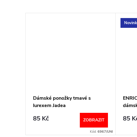
Novink
 černé
Dámské ponožky tmavé s
ENRI
lurexem Jadea
dámsk
85 Kč
85 K
BRAZIT
ZOBRAZIT
Kód:
7471/MAN
Kód:
6967/UNI