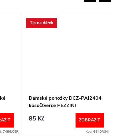
Tip na dárek
Novinka
Tip na d
tké
Dámské ponožky DCZ-PAI2404
Dámské 
kosočtverce PEZZINI
tmavé s
85 Kč
85 Kč
AZIT
ZOBRAZIT
d:
7486/CER
Kód:
6940/UNI