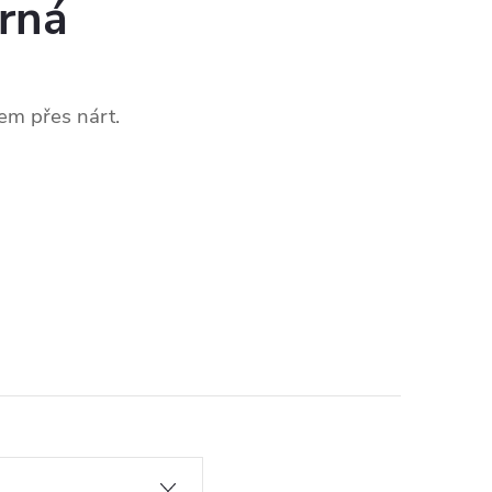
rná
em přes nárt.