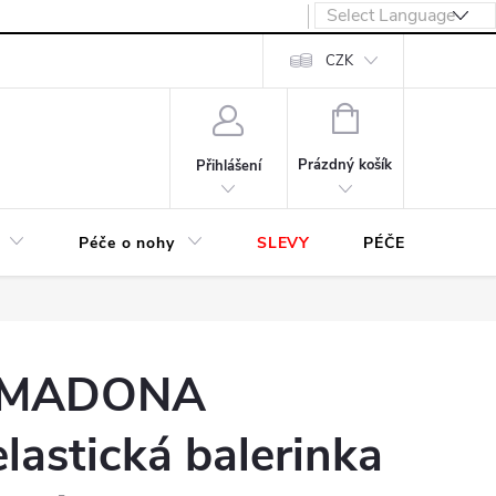
návka
CZK
NÁKUPNÍ
KOŠÍK
Prázdný košík
Přihlášení
Péče o nohy
SLEVY
PÉČE O OBUV
l MADONA
elastická balerinka