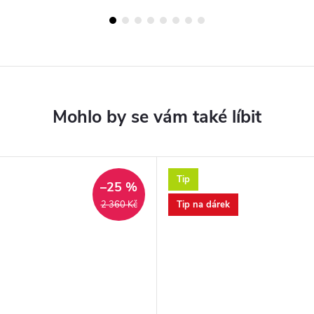
Tip
–25 %
Tip na dárek
2 360 Kč