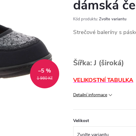
dámská če
Kód produktu:
Zvolte variantu
Strečové baleríny s pásk
Šířka:
J (široká)
–5 %
1 980 Kč
VELIKOSTNÍ TABULKA
Detailní informace
Velikost