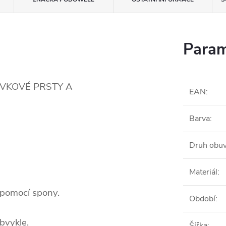
Param
ÍVKOVÉ PRSTY A
EAN
:
Barva
:
Druh obuv
Materiál
:
ý pomocí spony.
Období
:
bvykle.
Šířka
: