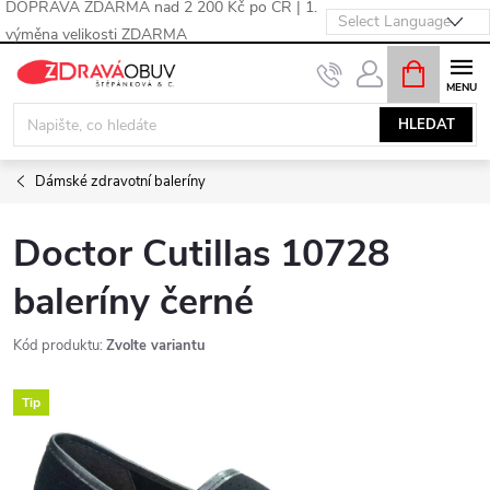
DOPRAVA ZDARMA nad 2 200 Kč po ČR | 1.
výměna velikosti ZDARMA
Přejít
NÁKUPNÍ
KOŠÍK
na
obsah
HLEDAT
Dámské zdravotní baleríny
Doctor Cutillas 10728
baleríny černé
Kód produktu:
Zvolte variantu
Tip