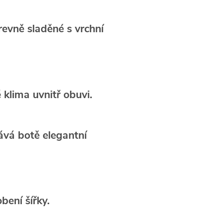
revně sladěné s vrchní
 klima uvnitř obuvi.
vá botě elegantní
bení šířky.