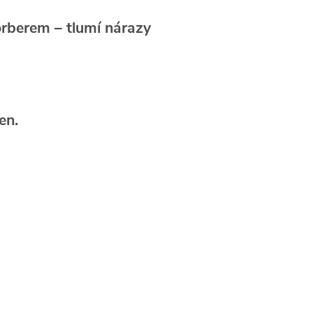
orberem
– tlumí nárazy
en.