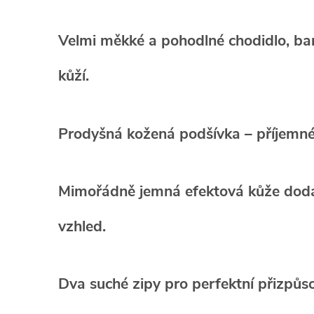
Velmi měkké a pohodlné chodidlo
, ba
kůží.
Prodyšná kožená podšívka
– příjemné
Mimořádně jemná efektová kůže
dodá
vzhled.
Dva suché zipy
pro perfektní přizpůso