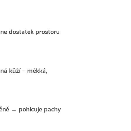
ne dostatek prostoru
ná kůží – měkká,
pěně
→ pohlcuje pachy