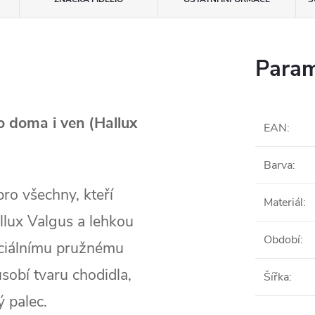
Param
o doma i ven (Hallux
EAN
:
Barva
:
ro všechny, kteří
Materiál
:
allux Valgus a lehkou
Období
:
eciálnímu pružnému
sobí tvaru chodidla,
Šířka
:
ý palec.