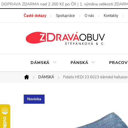
DOPRAVA ZDARMA nad 2 200 Kč po ČR | 1. výměna velikosti ZDAR
Přejít
Časté dotazy
Spolupráce
O nás
Kontakty
na
obsah
DÁMSKÁ
PÁNSKÁ
PRACOV
DÁMSKÁ
Fidelio HEDI 23 6023 dámské halluxové
Domů
Novinka