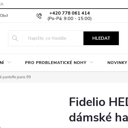
MA
+420 778 061 414
Obchodní podmínky
Podmínky ochrany osobních údajů
Moje objed
HLEDAT
NÍ
PRO PROBLEMATICKÉ NOHY
NOVINKY
 pantofle jeans 99
Fidelio HE
dámské hal