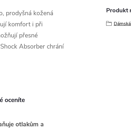
Produkt n
o, prodyšná kožená
jí komfort i při
Dámská 
ožňují přesné
a Shock Absorber chrání
é oceníte
aňuje otlakům a