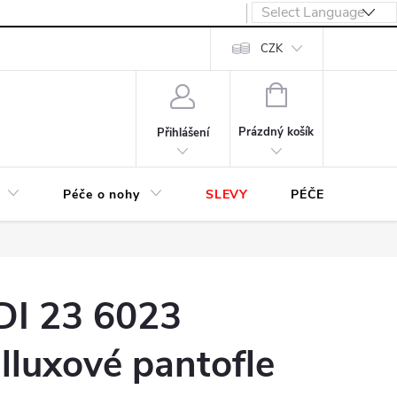
návka
CZK
NÁKUPNÍ
KOŠÍK
Prázdný košík
Přihlášení
Péče o nohy
SLEVY
PÉČE O OBUV
DI 23 6023
luxové pantofle