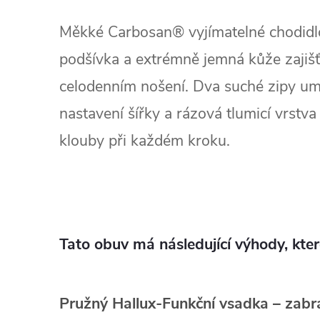
Měkké Carbosan® vyjímatelné chodidl
podšívka a extrémně jemná kůže zajišťu
celodenním nošení. Dva suché zipy um
nastavení šířky a rázová tlumicí vrstv
klouby při každém kroku.
Tato obuv má následující výhody, kter
Pružný Hallux‑Funkční vsadka
– zabr