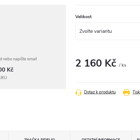
Velikost
 nebo napište email
2 160 Kč
/ ks
00 Kč
Měrná
LIKU
cena:
Dotaz k produktu
Tisk
ZNAČKA
FIDELIO
OSTATNÍ INFORMACE
S