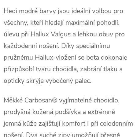
Hedi modré barvy jsou ideální volbou pro
všechny, kteří hledají maximální pohodlí,
úlevu při Hallux Valgus a lehkou obuv pro
každodenní nošení. Díky speciálnímu
pružnému Hallux‑vložení se bota dokonale
přizpůsobí tvaru chodidla, zabrání tlaku a
opticky skryje vybočený palec.
Měkké Carbosan® vyjímatelné chodidlo,
prodyšná kožená podšívka a extrémně
jemná kůže zajišťují komfort i při celodenním
nošení. Dva suché zipy umožňují přesné