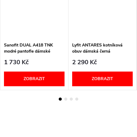
Sanofit DUAL A418 TNK
Lyfit ANTARES kotníková
modré pantofle dámské
obuv dámská černá
halluxové
1 730 Kč
2 290 Kč
ZOBRAZIT
ZOBRAZIT