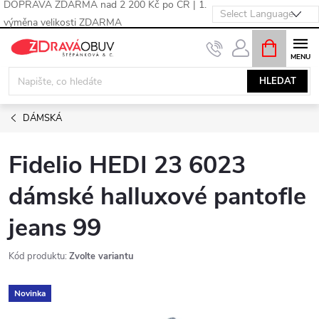
DOPRAVA ZDARMA nad 2 200 Kč po ČR | 1.
výměna velikosti ZDARMA
Přejít
NÁKUPNÍ
KOŠÍK
na
obsah
HLEDAT
DÁMSKÁ
Fidelio HEDI 23 6023
dámské halluxové pantofle
jeans 99
Kód produktu:
Zvolte variantu
Novinka