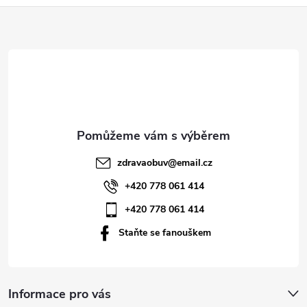
Z
á
p
a
t
zdravaobuv
@
email.cz
í
+420 778 061 414
+420 778 061 414
Staňte se fanouškem
Informace pro vás