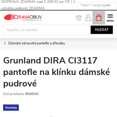
DOPRAVA ZDARMA nad 2 200 Kč po ČR | 1.
výměna velikosti ZDARMA
Přejít
NÁKUPNÍ
KOŠÍK
na
obsah
HLEDAT
Dámské zdravotní pantofle a dřeváky
Grunland DIRA CI3117
pantofle na klínku dámské
pudrové
Kód produktu:
8040/41
Novinka