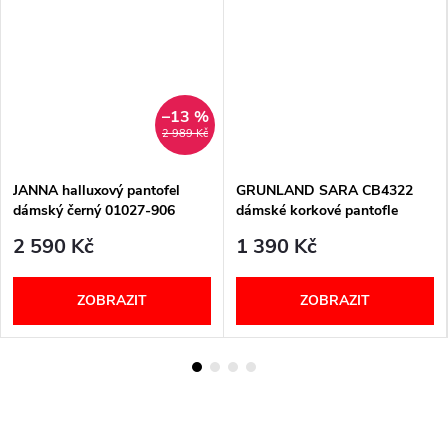
–13 %
2 989 Kč
JANNA halluxový pantofel
GRUNLAND SARA CB4322
dámský černý 01027-906
dámské korkové pantofle
Berkemann
černé
2 590 Kč
1 390 Kč
ZOBRAZIT
ZOBRAZIT