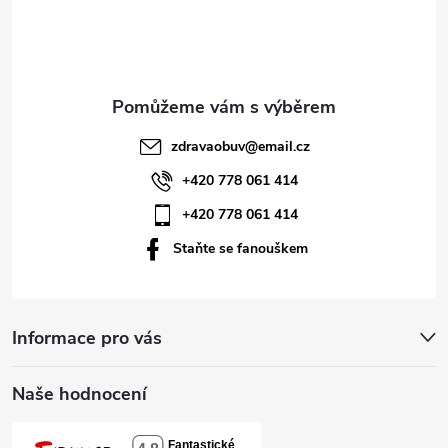
p
a
t
zdravaobuv
@
email.cz
í
+420 778 061 414
+420 778 061 414
Staňte se fanouškem
Informace pro vás
Naše hodnocení