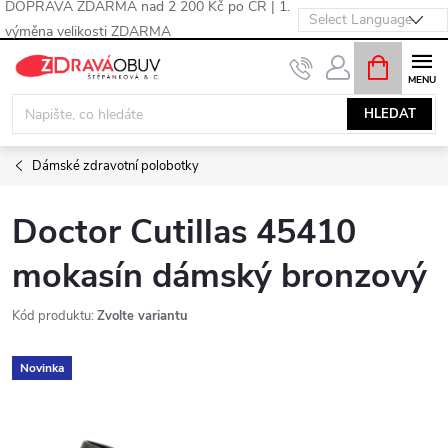
DOPRAVA ZDARMA nad 2 200 Kč po ČR | 1.
výměna velikosti ZDARMA
Přejít
NÁKUPNÍ
KOŠÍK
na
obsah
HLEDAT
Dámské zdravotní polobotky
Doctor Cutillas 45410
mokasín dámský bronzový
Kód produktu:
Zvolte variantu
Novinka