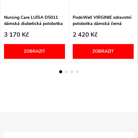
Nursing Care LUÍSA D5011
PodoWell VIRGINIE zdravotní
dámská diabetická polobotka
polobotka dámská černá
černá
3 170 Kč
2 420 Kč
ZOBRAZIT
ZOBRAZIT
Z
á