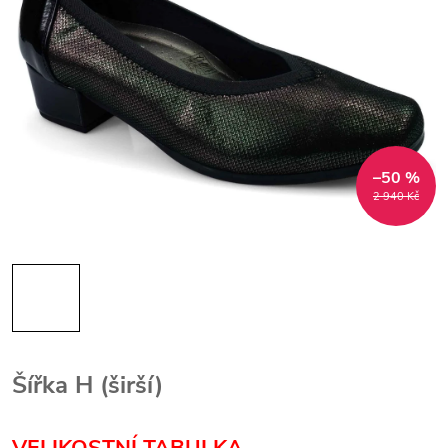
–50 %
2 940 Kč
Šířka H (širší)