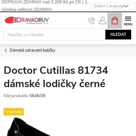
DOPRAVA ZDARMA nad 2 200 Kč po ČR | 1.
výměna velikosti ZDARMA
Přejít
NÁKUPNÍ
KOŠÍK
na
obsah
HLEDAT
Dámské zdravotní lodičky
Doctor Cutillas 81734
dámské lodičky černé
Kód produktu:
5848/39
Výprodej