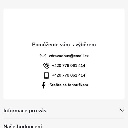
á
p
a
t
zdravaobuv
@
email.cz
í
+420 778 061 414
+420 778 061 414
Staňte se fanouškem
Informace pro vás
Naše hodnocení