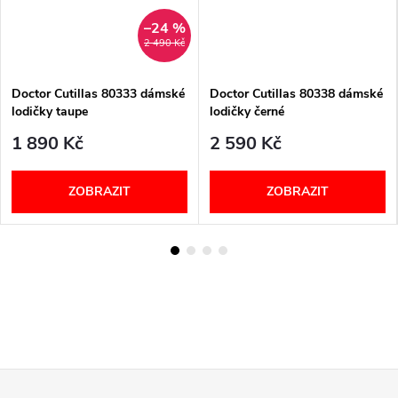
–24 %
2 490 Kč
Doctor Cutillas 80333 dámské
Doctor Cutillas 80338 dámské
lodičky taupe
lodičky černé
1 890 Kč
2 590 Kč
ZOBRAZIT
ZOBRAZIT
Z