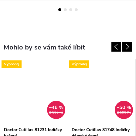
Výprodej
Výprodej
–46 %
–50 %
2 590 Kč
2 590 Kč
Doctor Cutillas 81231 lodičky
Doctor Cutillas 81748 lodičky
bežové
dámské černé