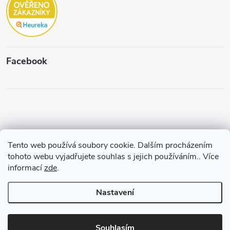
Facebook
Tento web používá soubory cookie. Dalším procházením
Copyright 2026
Štěpánková & C.
. Všechna práva vyhrazena.
Upravit
tohoto webu vyjadřujete souhlas s jejich používáním.. Více
nastavení cookies
informací
zde
.
Vytvořil a spravuje
Pohání Shoptet
Nastavení
Souhlasím