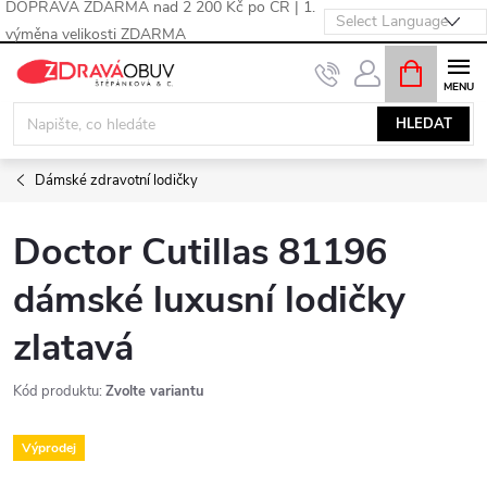
DOPRAVA ZDARMA nad 2 200 Kč po ČR | 1.
výměna velikosti ZDARMA
Přejít
NÁKUPNÍ
KOŠÍK
na
obsah
HLEDAT
Dámské zdravotní lodičky
Doctor Cutillas 81196
dámské luxusní lodičky
zlatavá
Kód produktu:
Zvolte variantu
Výprodej