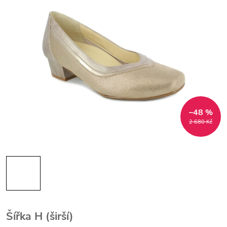
–48 %
2 680 Kč
Šířka H (širší)