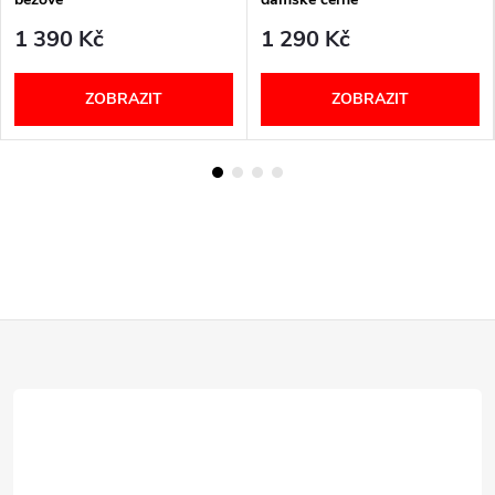
1 390 Kč
1 290 Kč
ZOBRAZIT
ZOBRAZIT
Z
á
p