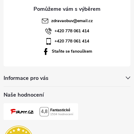
a
t
zdravaobuv
@
email.cz
í
+420 778 061 414
+420 778 061 414
Staňte se fanouškem
Informace pro vás
Naše hodnocení