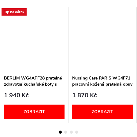
Tip na dárek
BERLIM WG4APF28 pratelné
Nursing Care PARIS WG4F71
zdravotní kuchařské boty s
pracovní kožená pratelná obuv
páskem
s certifikací kadeřnice
1 940 Kč
1 870 Kč
ZOBRAZIT
ZOBRAZIT