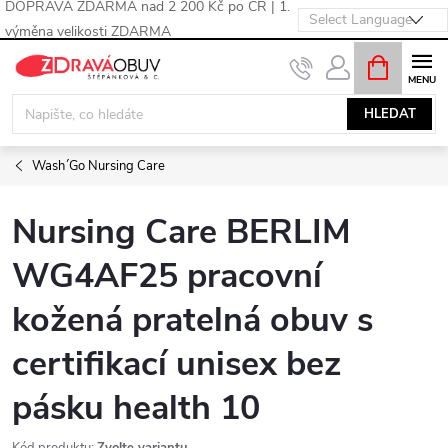
DOPRAVA ZDARMA nad 2 200 Kč po ČR | 1.
výměna velikosti ZDARMA
Přejít
NÁKUPNÍ
KOŠÍK
na
obsah
HLEDAT
Wash´Go Nursing Care
Nursing Care BERLIM
WG4AF25 pracovní
kožená pratelná obuv s
certifikací unisex bez
pásku health 10