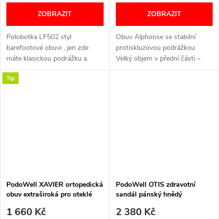
ZOBRAZIT
ZOBRAZIT
Polobotka LF502 styl
Obuv Alphonse se stabilní
barefootové obuvi , jen zde
protiskluzovou podrážkou
máte klasickou podrážku a
Velký objem v přední části –
vyjímatelnou vložku. Šířka: H
bez vyčnívajících švů, šetrné k
Tip
(široký) VELIKOSTNÍ TABULKA
citlivým chodidlům Tři široké
NÍŽE V TEXTU
pásky na suchý zip –...
PodoWell XAVIER ortopedická
PodoWell OTIS zdravotní
obuv extraširoká pro oteklé
sandál pánský hnědý
nohy unisex černá
1 660 Kč
2 380 Kč