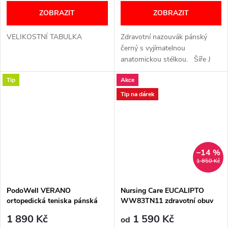
ZOBRAZIT
ZOBRAZIT
VELIKOSTNÍ TABULKA
Zdravotní nazouvák pánský
černý s vyjímatelnou
anatomickou stélkou. Šíře J
(extra široká) VELIKOSTNÍ
Tip
Akce
TABULKA
Tip na dárek
–14 %
1 850 Kč
PodoWell VERANO
Nursing Care EUCALIPTO
ortopedická teniska pánská
WW83TN11 zdravotní obuv
černá
unisex černá
1 890 Kč
1 590 Kč
od