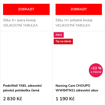
ZOBRAZIT
ZOBRAZIT
Šířka: K+ (extra široká)
Šířka: H+ (středně široká)
VELIKOSTNÍ TABULKA
VELIKOSTNÍ TABULKA
Akce
Tip na dárek
–33 %
1 790 Kč
PodoWell YAEL zdravotní
Nursing Care CHOUPO
pánská polobotka černá
WW84TN11 zdravotní obuv
unisex černá
2 830 Kč
1 190 Kč