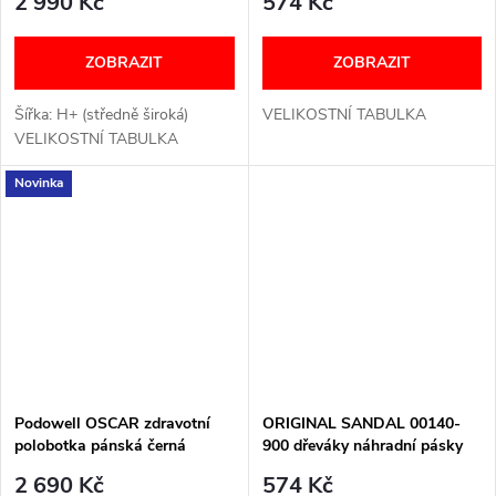
2 990 Kč
574 Kč
ZOBRAZIT
ZOBRAZIT
Šířka: H+ (středně široká)
VELIKOSTNÍ TABULKA
VELIKOSTNÍ TABULKA
Novinka
Podowell OSCAR zdravotní
ORIGINAL SANDAL 00140-
polobotka pánská černá
900 dřeváky náhradní pásky
černé Berkemann
2 690 Kč
574 Kč