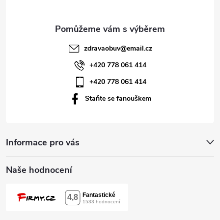
s
a
u
t
zdravaobuv
@
email.cz
í
+420 778 061 414
+420 778 061 414
Staňte se fanouškem
Informace pro vás
Naše hodnocení