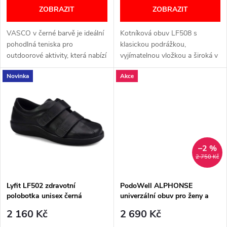
o
ZOBRAZIT
ZOBRAZIT
o
d
VASCO v černé barvě je ideální
Kotníková obuv LF508 s
d
pohodlná teniska pro
klasickou podrážkou,
u
outdoorové aktivity, která nabízí
vyjímatelnou vložkou a široká v
u
výjimečné pohodlí a velkou
prstech. Video Šířka: H (široký)
Novinka
Akce
všestrannost. Produkt je
VELIKOSTNÍ TABULKA NÍŽE V
k
vhodný pro následující
TEXTU
k
patologie:...
t
t
ů
ů
–2 %
2 750 Kč
Lyfit LF502 zdravotní
PodoWell ALPHONSE
polobotka unisex černá
univerzální obuv pro ženy a
muže černá
2 160 Kč
2 690 Kč