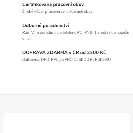
c
Certifikovaná pracovní obuv
o
í
Široký výběr pracovní certifikované obuvi
v
á
p
Odborné poradenství
n
Rádi Vám poradíme po telefonu PO-PÁ 9-15 hod nebo napište
r
í
email
v
DOPRAVA ZDARMA v ČR od 2200 Kč
k
Balíkovna, DPD, PPL jen PRO ČESKOU REPUBLIKU
y
v
ý
Z
p
á
i
p