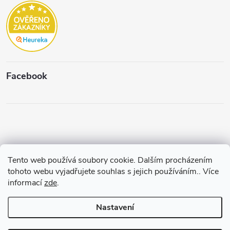
Facebook
Tento web používá soubory cookie. Dalším procházením
Copyright 2026
Štěpánková & C.
. Všechna práva vyhrazena.
Upravit
tohoto webu vyjadřujete souhlas s jejich používáním.. Více
nastavení cookies
informací
zde
.
Vytvořil a spravuje
Pohání Shoptet
Nastavení