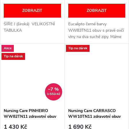
ZOBRAZIT
ZOBRAZIT
ŠÍŘE J (široká) VELIKOSTNÍ
Eucalipto černé barvy
TABULKA
WW83TN11 obuv s pravé ovčí
vlny na dva suché zipy. Máme
také v hnědé barvě. Velký
Akce
Tip na dárek
otvor Dva nastavitelné suché
zipy Podšívka ze...
Tip na dárek
–7 %
1 550 Kč
Nursing Care PINHEIRO
Nursing Care CARRASCO
WW82TN11 zdravotní obuv
WW10TN11 zdravotní obuv
unisex černá
unisex černá
1 430 Kč
1 690 Kč