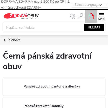
DOPRAVA ZDARMA nad 2 200 Kč po ČR | 1.
výměna velikosti ZDARMA
Přejít
NÁKUPNÍ
KOŠÍK
na
obsah
HLEDAT
PÁNSKÁ
Černá pánská zdravotní
obuv
Pánské zdravotní pantofle a dřeváky
Pánské zdravotní sandály