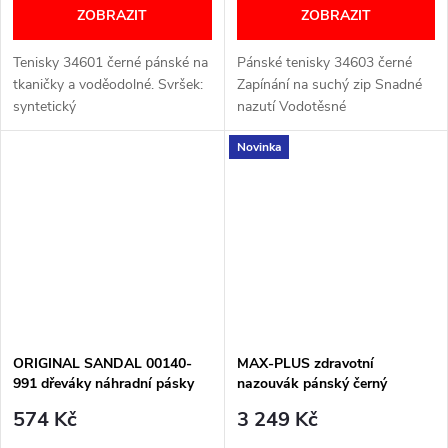
ZOBRAZIT
ZOBRAZIT
Tenisky 34601 černé pánské na
Pánské tenisky 34603 černé
tkaničky a voděodolné. Svršek:
Zapínání na suchý zip Snadné
syntetický
nazutí Vodotěsné
(vodotěsný)technologie WATERPROOF
WATERPROOF Vyjímatená
Novinka
Vnitřek: textil Podrážka: PU
stélka Šířka H VELIKOSTNÍ
pryž Stélka:...
TABULKA
ORIGINAL SANDAL 00140-
MAX-PLUS zdravotní
991 dřeváky náhradní pásky
nazouvák pánský černý
černé Berkemann
05729-908 Berkemann
574 Kč
3 249 Kč