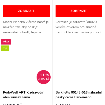
ZOBRAZIT
ZOBRAZIT
Model Pinheiro v černé barvě je
Carrasco je zdravotní obuv s
navržen tak, aby poskytl
velkým otvorem pro snadné
maximální pohodlí, teplo a
nazutí, která se uzavírá pomocí
snadné obouvání. - Nízká teplá
suchých zipů. - Ovčí vlna -
Akce
obuv / bačkory - Pravá ovčí
Velké otevření ze všech stran -
vlna - Širší střih Šířka: H...
Zapínání na suché zipy...
Tip
–11 %
3 390 Kč
PodoWell ARTIK zdravotní
Berkilette 00145-016 náhradní
obuv unisex černá
pásky černé Berkemann