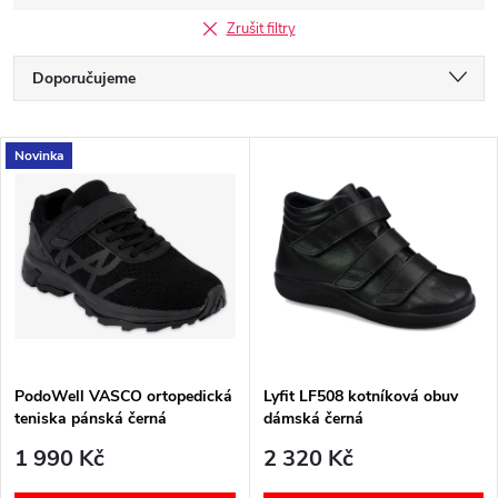
Zrušit filtry
Ř
Doporučujeme
a
Nejlevnější
V
Novinka
Nejdražší
z
ý
Nejprodávanější
e
p
Abecedně
n
i
í
s
p
PodoWell VASCO ortopedická
Lyfit LF508 kotníková obuv
teniska pánská černá
dámská černá
p
r
1 990 Kč
2 320 Kč
r