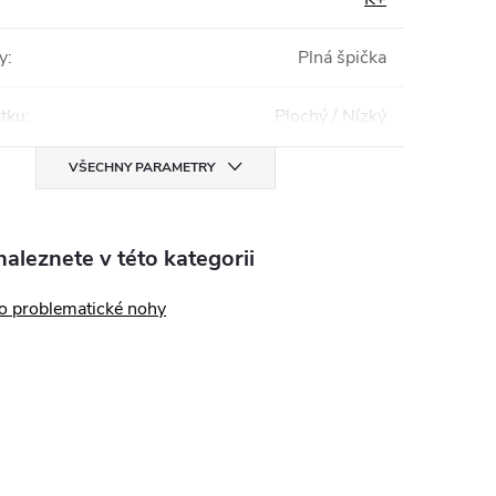
y
:
Plná špička
tku
:
Plochý / Nízký
VŠECHNY PARAMETRY
aleznete v této kategorii
o problematické nohy