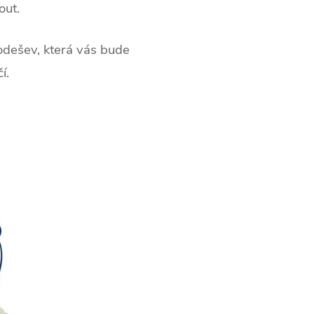
out.
odešev, která vás bude
í.