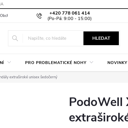
MA
+420 778 061 414
Obchodní podmínky
Podmínky ochrany osobních údajů
Moje objed
HLEDAT
NÍ
PRO PROBLEMATICKÉ NOHY
NOVINKY
dály extraširoké unisex šedočerný
PodoWell 
extraširok