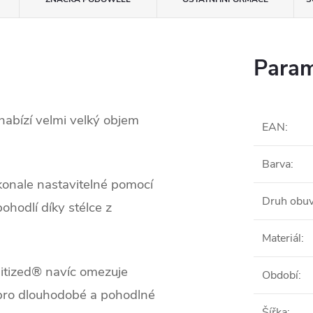
Param
nabízí velmi velký objem
EAN
:
Barva
:
konale nastavitelné pomocí
Druh obuv
ohodlí díky stélce z
Materiál
:
nitized® navíc omezuje
Období
:
o pro dlouhodobé a pohodlné
Šířka
: