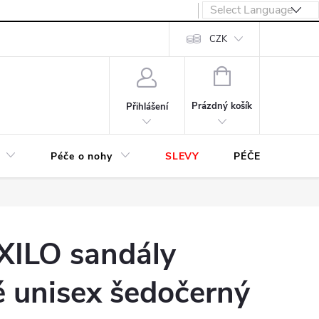
návka
CZK
NÁKUPNÍ
KOŠÍK
Prázdný košík
Přihlášení
Péče o nohy
SLEVY
PÉČE O OBUV
XILO sandály
é unisex šedočerný