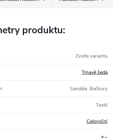
etry produktu:
Zvolte variantu
Tmavě šedá
i
:
Sandále, Bačkory
Textil
Celoroční
K+