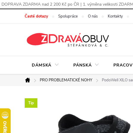
DOPRAVA ZDARMA nad 2 200 Kč po ČR | 1. výměna velikosti ZDAR
Přejít
Časté dotazy
Spolupráce
O nás
Kontakty
na
obsah
DÁMSKÁ
PÁNSKÁ
PRACOV
PRO PROBLEMATICKÉ NOHY
PodoWell XILO san
Domů
Tip