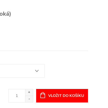
roká)
VLOŽIT DO KOŠÍKU