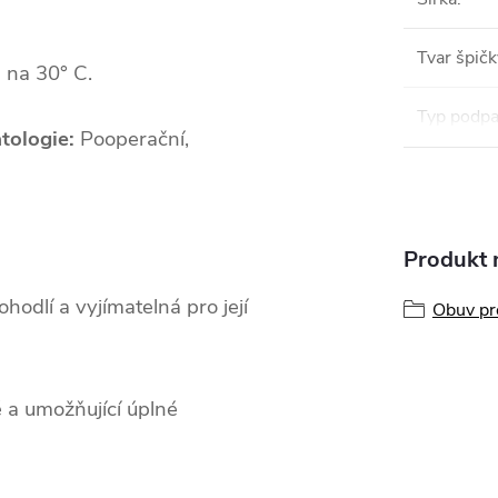
Tvar špičk
 na 30° C.
Typ podpa
atologie:
Pooperační,
Produkt n
odlí a vyjímatelná pro její
Obuv pr
é a umožňující úplné