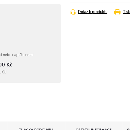
cena:
Dotaz k produktu
Tisk
 nebo napište email
00 Kč
LIKU
ZNAČKA
PODOWELL
OSTATNÍ INFORMACE
S