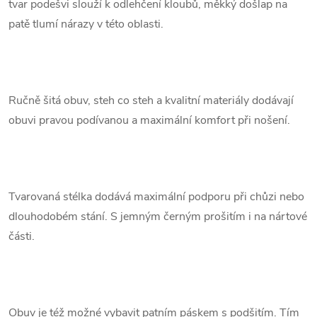
tvar podešvi slouží k odlehčení kloubů, měkký došlap na
patě tlumí nárazy v této oblasti.
.
Ručně šitá obuv, steh co steh a kvalitní materiály dodávají
obuvi pravou podívanou a maximální komfort při nošení.
.
Tvarovaná stélka dodává maximální podporu při
chůzi nebo
dlouhodobém stání. S jemným černým prošitím i na nártové
části.
.
Obuv je též možné vybavit patním páskem s podšitím. Tím