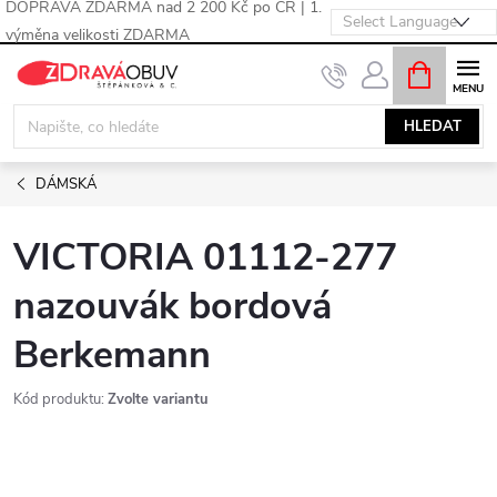
DOPRAVA ZDARMA nad 2 200 Kč po ČR | 1.
výměna velikosti ZDARMA
Přejít
NÁKUPNÍ
KOŠÍK
na
obsah
HLEDAT
DÁMSKÁ
VICTORIA 01112-277
nazouvák bordová
Berkemann
Kód produktu:
Zvolte variantu