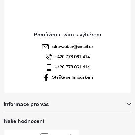
p
a
t
zdravaobuv
@
email.cz
í
+420 778 061 414
+420 778 061 414
Staňte se fanouškem
Informace pro vás
Naše hodnocení