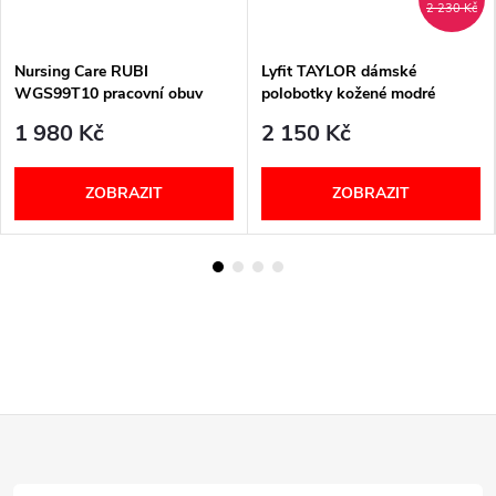
2 230 Kč
Nursing Care RUBI
Lyfit TAYLOR dámské
WGS99T10 pracovní obuv
polobotky kožené modré
dámská bílá
1 980 Kč
2 150 Kč
ZOBRAZIT
ZOBRAZIT
Z
á