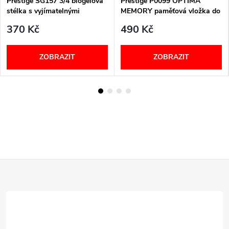
Prestige SG157 3/4 biogelová
Prestige P0099 OPTIMA
stélka s vyjímatelnými
MEMORY paměťová vložka do
vložkami univerzální
obuvi univerzální
370 Kč
490 Kč
ZOBRAZIT
ZOBRAZIT
Z
á
p