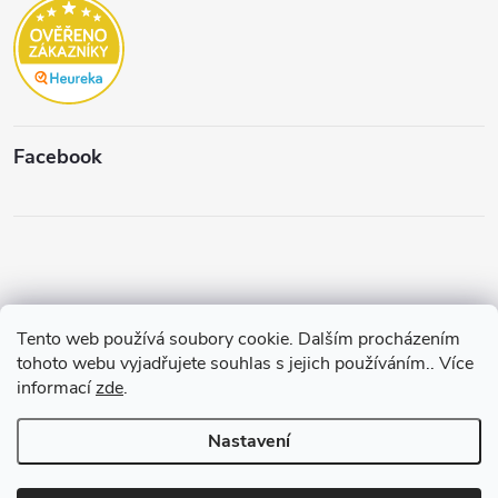
Facebook
Tento web používá soubory cookie. Dalším procházením
Copyright 2026
Štěpánková & C.
. Všechna práva vyhrazena.
Upravit
tohoto webu vyjadřujete souhlas s jejich používáním.. Více
nastavení cookies
informací
zde
.
Vytvořil a spravuje
Pohání Shoptet
Nastavení