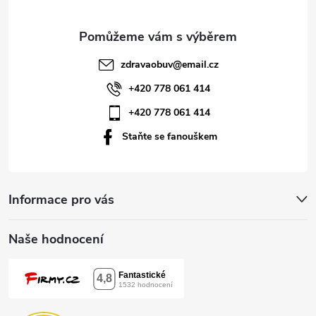
a
t
zdravaobuv
@
email.cz
í
+420 778 061 414
+420 778 061 414
Staňte se fanouškem
Informace pro vás
Naše hodnocení