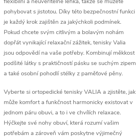
flexibilní a neuvěřitelně lehká, takže se můžete
pohybovat s jistotou. Díky této bezpečnostní funkci
je každý krok zajištěn za jakýchkoli podmínek.
Pokud chcete svým citlivým a bolavým nohám
dopřát vynikající relaxační zážitek, tenisky Valia
jsou odpovědí na vaše potřeby. Kombinují měkkost
podšité látky s praktičností pásku se suchým zipem
a také osobní pohodlí stélky z paměťové pěny.
Vyberte si ortopedické tenisky VALIA a zjistěte, jak
může komfort a funkčnost harmonicky existovat v
jednom páru obuvi, a to i ve chvílích relaxace.
Hýčkejte své nohy obuví, která rozumí vašim
potřebám a zároveň vám poskytne výjimečný