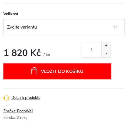
Velikost
1 820 Kč
/ ks
Měrná
cena:
VLOŽIT DO KOŠÍKU
Dotaz k produktu
Značka:
PodoWell
Záruka
:
2 roky