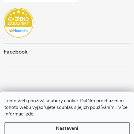
Facebook
Tento web používá soubory cookie. Dalším procházením
Copyright 2026
Štěpánková & C.
. Všechna práva vyhrazena.
Upravit
tohoto webu vyjadřujete souhlas s jejich používáním.. Více
nastavení cookies
informací
zde
.
Vytvořil a spravuje
Pohání Shoptet
Nastavení