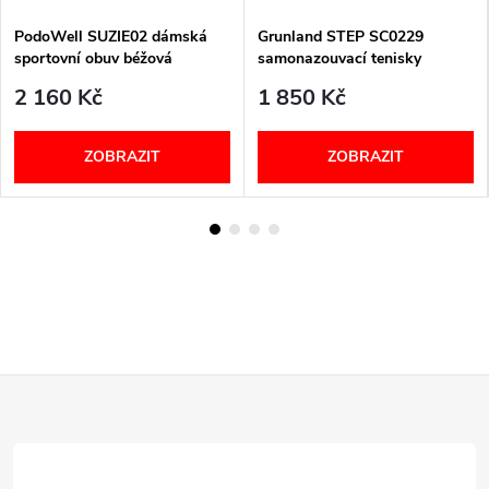
PodoWell SUZIE02 dámská
Grunland STEP SC0229
sportovní obuv béžová
samonazouvací tenisky
dámské černé
2 160 Kč
1 850 Kč
ZOBRAZIT
ZOBRAZIT
Z
á