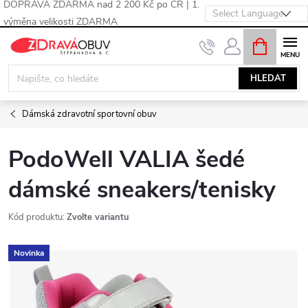
DOPRAVA ZDARMA nad 2 200 Kč po ČR | 1.
výměna velikosti ZDARMA
Přejít
NÁKUPNÍ
KOŠÍK
na
obsah
HLEDAT
Dámská zdravotní sportovní obuv
PodoWell VALIA šedé
dámské sneakers/tenisky
Kód produktu:
Zvolte variantu
Novinka