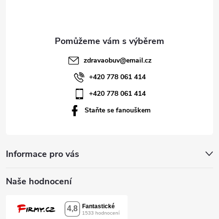
p
a
t
zdravaobuv
@
email.cz
í
+420 778 061 414
+420 778 061 414
Staňte se fanouškem
Informace pro vás
Naše hodnocení