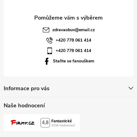
a
t
zdravaobuv
@
email.cz
í
+420 778 061 414
+420 778 061 414
Staňte se fanouškem
Informace pro vás
Naše hodnocení