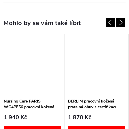
Nursing Care PARIS
BERLIM pracovní kožená
WG4PF56 pracovní kožená
pratelná obuv s certifikací
pratelná obuv s certifikací s
dámská bez pásku junior
1 940 Kč
1 870 Kč
páskem zoubky
WG4AF2 Nursing Care