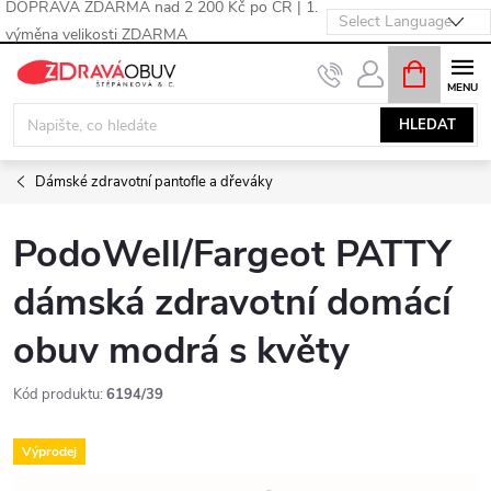
DOPRAVA ZDARMA nad 2 200 Kč po ČR | 1.
výměna velikosti ZDARMA
Přejít
NÁKUPNÍ
KOŠÍK
na
obsah
HLEDAT
Dámské zdravotní pantofle a dřeváky
PodoWell/Fargeot PATTY
dámská zdravotní domácí
obuv modrá s květy
Kód produktu:
6194/39
Výprodej