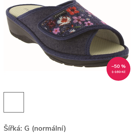
–50 %
1 180 Kč
Šířká: G (normální)