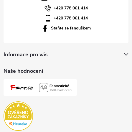
í
+420 778 061 414
+420 778 061 414
Staňte se fanouškem
Informace pro vás
Naše hodnocení