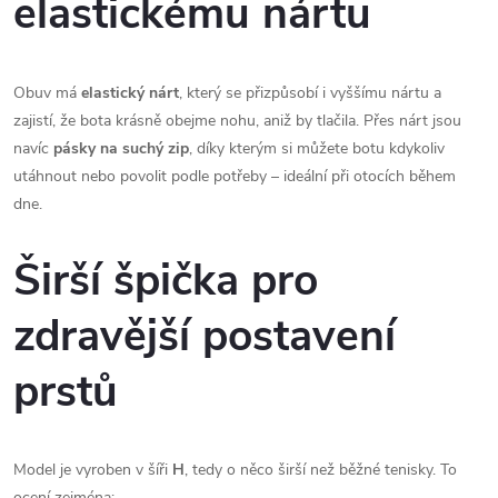
elastickému nártu
Obuv má 
elastický nárt
, který se přizpůsobí i vyššímu nártu a 
zajistí, že bota krásně obejme nohu, aniž by tlačila. Přes nárt jsou 
navíc 
pásky na suchý zip
, díky kterým si můžete botu kdykoliv 
utáhnout nebo povolit podle potřeby – ideální při otocích během 
dne.
Širší špička pro
zdravější postavení
prstů
Model je vyroben v šíři 
H
, tedy o něco širší než běžné tenisky. To 
ocení zejména: