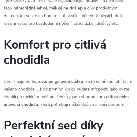
Tyto tenisky patří mezi naše nejoblíbenější modely – a není divu. 
Jsou 
mimořádně lehké
, 
měkké na došlap
 a díky prodyšným 
materiálům se v nich budete cítit skvěle i během teplejších dnů. 
Ideální volba pro každodenní nošení, procházky i delší výlety.
Komfort pro citlivá
chodidla
Uvnitř najdete 
tvarovanou gelovou stélku
, která se přizpůsobí tvaru 
vašeho chodidla. Už od prvního kroku budete mít pocit, jako byste 
chodili po měkkém polštáři. Tenisky jsou vhodné i pro 
citlivá nebo 
unavená chodidla
, která potřebují měkčí došlap a lepší podporu.
Perfektní sed díky