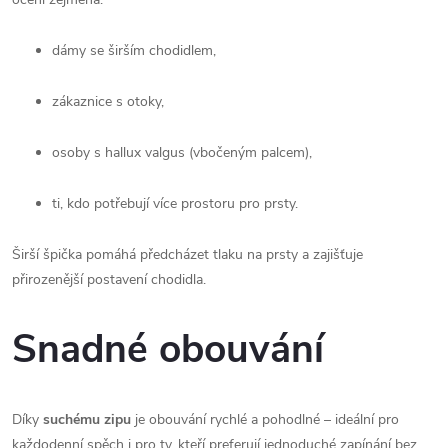
dámy se širším chodidlem,
zákaznice s otoky,
osoby s hallux valgus (vbočeným palcem),
ti, kdo potřebují více prostoru pro prsty.
Širší špička pomáhá předcházet tlaku na prsty a zajišťuje 
přirozenější postavení chodidla.
Snadné obouvání
Díky 
suchému zipu
 je obouvání rychlé a pohodlné – ideální pro 
každodenní spěch i pro ty, kteří preferují jednoduché zapínání bez 