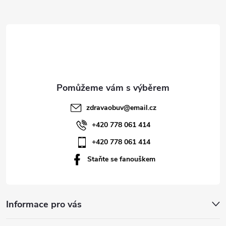
Z
á
p
a
t
zdravaobuv
@
email.cz
í
+420 778 061 414
+420 778 061 414
Staňte se fanouškem
Informace pro vás