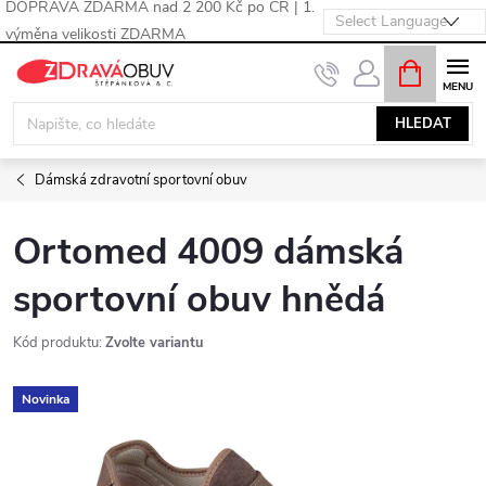
DOPRAVA ZDARMA nad 2 200 Kč po ČR | 1.
výměna velikosti ZDARMA
Přejít
NÁKUPNÍ
KOŠÍK
na
obsah
HLEDAT
Dámská zdravotní sportovní obuv
Ortomed 4009 dámská
sportovní obuv hnědá
Kód produktu:
Zvolte variantu
Novinka