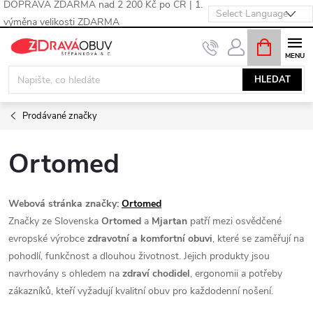
DOPRAVA ZDARMA nad 2 200 Kč po ČR | 1.
výměna velikosti ZDARMA
Přejít
NÁKUPNÍ
KOŠÍK
na
obsah
HLEDAT
Prodávané značky
Ortomed
Webová stránka značky:
Ortomed
Značky ze Slovenska 
Ortomed
 a 
Mjartan
 patří mezi osvědčené 
evropské výrobce 
zdravotní a komfortní obuvi
, které se zaměřují na 
pohodlí, funkčnost a dlouhou životnost. Jejich produkty jsou 
navrhovány s ohledem na 
zdraví chodidel
, ergonomii a potřeby 
zákazníků, kteří vyžadují kvalitní obuv pro každodenní nošení.