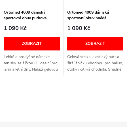
Ortomed 4009 dámská
Ortomed 4009 dámská
sportovní obuv pudrová
sportovní obuv hnědá
1 090 Kč
1 090 Kč
ZOBRAZIT
ZOBRAZIT
Lehké a prodyšné dámské
Gelová stélka, elastický nárt a
tenisky se šířkou H, ideální pro
širší špičku vhodnou pro hallux,
jarní a letní dny. Nabízí gelovou
otoky i citlivá chodidla. Snadné
stélku, elastický nárt a širší
obouvání díky suchému zipu.
špičku vhodnou pro hallux,
Lehké a prodyšné dámské
otoky i citlivá chodidla....
tenisky se šířkou H,...
O
v
l
á