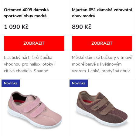
s
p
Ortomed 4009 dámská
Mjartan 651 dámská zdravotní
sportovní obuv modrá
obuv modrá
p
r
1 090 Kč
890 Kč
r
o
ZOBRAZIT
ZOBRAZIT
o
d
Elastický nárt, širší špička
Měkké dámské bačkory v tmavě
d
vhodnou pro hallux, otoky i
modré barvě s květinovým
u
citlivá chodidla. Snadné
vzorem. Lehká, prodyšná obuv
u
obouvání - suchý zip. Šířka: H
s nastavitelným páskem na
Novinka
Novinka
suchý zip pro perfektní pohodlí
k
i při otocích. Ideální pro...
k
t
t
ů
ů