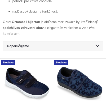
pohodlí pro citlivá chodidla,
nadčasový design a funkčnost.
Obuv 
Ortomed
 i 
Mjartan
 je oblíbená mezi zákazníky, kteří hledají 
spolehlivou zdravotní obuv
 s elegantním vzhledem a vysokým 
komfortem.
Ř
Doporučujeme
a
Nejlevnější
V
Novinka
Novinka
Nejdražší
z
ý
Nejprodávanější
e
p
Abecedně
n
i
í