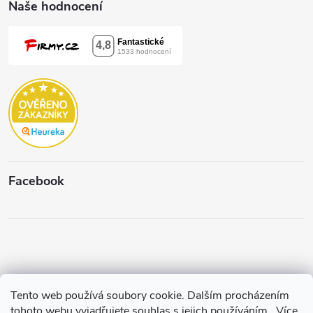
Naše hodnocení
p
i
s
u
Facebook
Tento web používá soubory cookie. Dalším procházením
Copyright 2026
Štěpánková & C.
. Všechna práva vyhrazena.
Upravit
tohoto webu vyjadřujete souhlas s jejich používáním.. Více