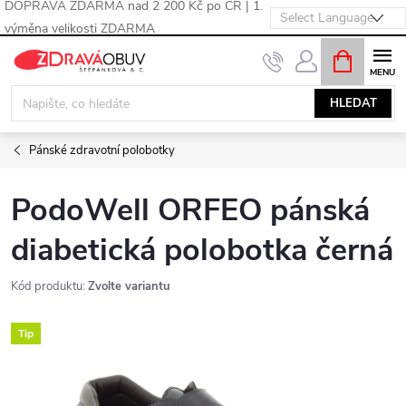
DOPRAVA ZDARMA nad 2 200 Kč po ČR | 1.
výměna velikosti ZDARMA
Přejít
NÁKUPNÍ
KOŠÍK
na
obsah
HLEDAT
Pánské zdravotní polobotky
PodoWell ORFEO pánská
diabetická polobotka černá
Kód produktu:
Zvolte variantu
Tip