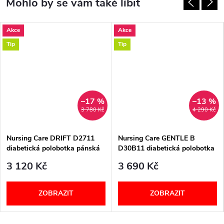
Akce
Akce
Tip
Tip
–17 %
–13 %
3 780 Kč
4 290 Kč
Nursing Care DRIFT D2711
Nursing Care GENTLE B
diabetická polobotka pánská
D30B11 diabetická polobotka
černá
pánská černá
3 120 Kč
3 690 Kč
ZOBRAZIT
ZOBRAZIT