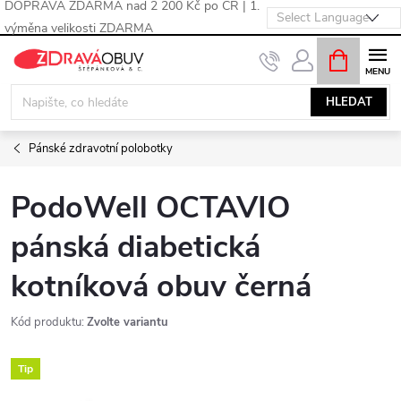
DOPRAVA ZDARMA nad 2 200 Kč po ČR | 1.
výměna velikosti ZDARMA
Přejít
NÁKUPNÍ
KOŠÍK
na
obsah
HLEDAT
Pánské zdravotní polobotky
PodoWell OCTAVIO
pánská diabetická
kotníková obuv černá
Kód produktu:
Zvolte variantu
Tip