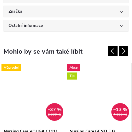
Značka
Ostatní informace
Výprodej
Akce
Tip
–37 %
–13 %
2 390 Kč
4 290 Kč
Nursing Care VOUGA C1111
Nursing Care GENTLE B