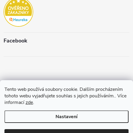
Facebook
Tento web používá soubory cookie. Dalším procházením
Copyright 2026
Štěpánková & C.
. Všechna práva vyhrazena.
Upravit
tohoto webu vyjadřujete souhlas s jejich používáním.. Více
nastavení cookies
informací
zde
.
Vytvořil a spravuje
Pohání Shoptet
Nastavení