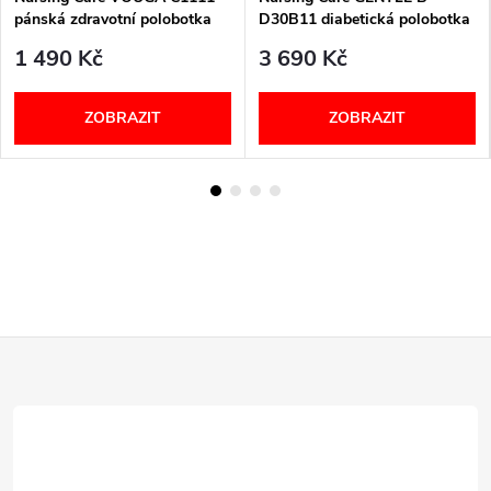
pánská zdravotní polobotka
D30B11 diabetická polobotka
černá
pánská černá
1 490 Kč
3 690 Kč
ZOBRAZIT
ZOBRAZIT
Z
á
p