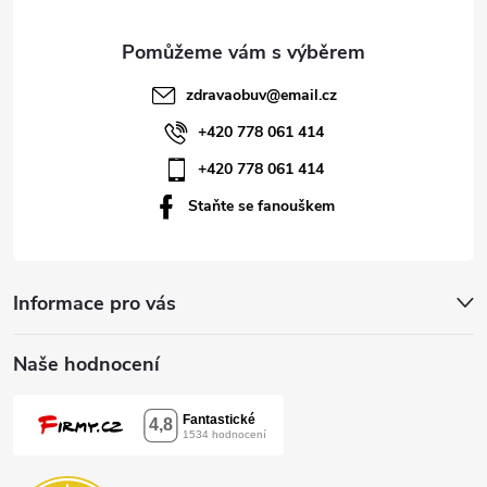
a
t
zdravaobuv
@
email.cz
í
+420 778 061 414
+420 778 061 414
Staňte se fanouškem
Informace pro vás
Naše hodnocení